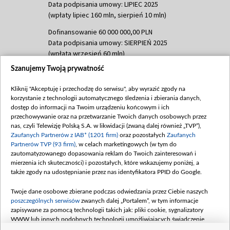
Data podpisania umowy: LIPIEC 2025
(wpłaty lipiec 160 mln, sierpień 10 mln)
Dofinansowanie 60 000 000,00 PLN
Data podpisania umowy: SIERPIEŃ 2025
(wpłata wrzesień 60 mln)
Szanujemy Twoją prywatność
Dofinansowanie 635 783 051,21 PLN
Data podpisania umowy: WRZESIEŃ 2025
Kliknij "Akceptuję i przechodzę do serwisu", aby wyrazić zgody na
(wpłata wrzesień 100 mln, październik 350
korzystanie z technologii automatycznego śledzenia i zbierania danych,
mln, listopad 265 mln)
dostęp do informacji na Twoim urządzeniu końcowym i ich
przechowywanie oraz na przetwarzanie Twoich danych osobowych przez
Dofinansowanie 48 862 000,00 PLN
nas, czyli Telewizję Polską S.A. w likwidacji (zwaną dalej również „TVP”),
Data podpisania umowy: GRUDZIEŃ 2025
Zaufanych Partnerów z IAB* (1201 firm)
oraz pozostałych
Zaufanych
(wpłata grudzień 60,548 mln)
Partnerów TVP (93 firm)
, w celach marketingowych (w tym do
zautomatyzowanego dopasowania reklam do Twoich zainteresowań i
Dofinansowanie 900 000 000,00 PLN
mierzenia ich skuteczności) i pozostałych, które wskazujemy poniżej, a
Data podpisania umowy: LUTY 2026 (wpłata
także zgody na udostępnianie przez nas identyfikatora PPID do Google.
26 lutego 80 mln, 4 marca 370 mln,
8
kwiecień 180 mln, 7 maja 180 mln, 8
Twoje dane osobowe zbierane podczas odwiedzania przez Ciebie naszych
czerwca 90 mln)
poszczególnych serwisów
zwanych dalej „Portalem”, w tym informacje
zapisywane za pomocą technologii takich jak: pliki cookie, sygnalizatory
Dofinansowanie 250 000 000,00 PLN
WWW lub innych podobnych technologii umożliwiających świadczenie
Data podpisania umowy LIPIEC 2026 (wpłata
dopasowanych i bezpiecznych usług, personalizację treści oraz reklam,