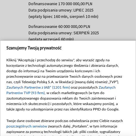
Dofinansowanie 170 000 000,00 PLN
Data podpisania umowy: LIPIEC 2025
(wpłaty lipiec 160 mln, sierpień 10 mln)
Dofinansowanie 60 000 000,00 PLN
Data podpisania umowy: SIERPIEŃ 2025
(wpłata wrzesień 60 mln)
Szanujemy Twoją prywatność
Dofinansowanie 635 783 051,21 PLN
Data podpisania umowy: WRZESIEŃ 2025
Kliknij "Akceptuję i przechodzę do serwisu", aby wyrazić zgody na
(wpłata wrzesień 100 mln, październik 350
korzystanie z technologii automatycznego śledzenia i zbierania danych,
mln, listopad 265 mln)
dostęp do informacji na Twoim urządzeniu końcowym i ich
przechowywanie oraz na przetwarzanie Twoich danych osobowych przez
Dofinansowanie 48 862 000,00 PLN
nas, czyli Telewizję Polską S.A. w likwidacji (zwaną dalej również „TVP”),
Data podpisania umowy: GRUDZIEŃ 2025
Zaufanych Partnerów z IAB* (1201 firm)
oraz pozostałych
Zaufanych
(wpłata grudzień 60,548 mln)
Partnerów TVP (93 firm)
, w celach marketingowych (w tym do
zautomatyzowanego dopasowania reklam do Twoich zainteresowań i
Dofinansowanie 900 000 000,00 PLN
mierzenia ich skuteczności) i pozostałych, które wskazujemy poniżej, a
Data podpisania umowy: LUTY 2026 (wpłata
także zgody na udostępnianie przez nas identyfikatora PPID do Google.
26 lutego 80 mln, 4 marca 370 mln,
8
kwiecień 180 mln, 7 maja 180 mln, 8
Twoje dane osobowe zbierane podczas odwiedzania przez Ciebie naszych
czerwca 90 mln)
poszczególnych serwisów
zwanych dalej „Portalem”, w tym informacje
zapisywane za pomocą technologii takich jak: pliki cookie, sygnalizatory