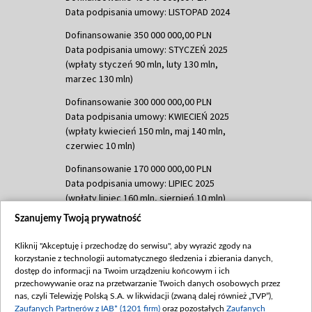
Data podpisania umowy: LISTOPAD 2024
Dofinansowanie 350 000 000,00 PLN
Data podpisania umowy: STYCZEŃ 2025
(wpłaty styczeń 90 mln, luty 130 mln,
marzec 130 mln)
Dofinansowanie 300 000 000,00 PLN
Data podpisania umowy: KWIECIEŃ 2025
(wpłaty kwiecień 150 mln, maj 140 mln,
czerwiec 10 mln)
Dofinansowanie 170 000 000,00 PLN
Data podpisania umowy: LIPIEC 2025
(wpłaty lipiec 160 mln, sierpień 10 mln)
Szanujemy Twoją prywatność
Dofinansowanie 60 000 000,00 PLN
Data podpisania umowy: SIERPIEŃ 2025
Kliknij "Akceptuję i przechodzę do serwisu", aby wyrazić zgody na
(wpłata wrzesień 60 mln)
korzystanie z technologii automatycznego śledzenia i zbierania danych,
Dofinansowanie 635 783 051,21 PLN
dostęp do informacji na Twoim urządzeniu końcowym i ich
przechowywanie oraz na przetwarzanie Twoich danych osobowych przez
Data podpisania umowy: WRZESIEŃ 2025
nas, czyli Telewizję Polską S.A. w likwidacji (zwaną dalej również „TVP”),
(wpłata wrzesień 100 mln, październik 350
Zaufanych Partnerów z IAB* (1201 firm)
oraz pozostałych
Zaufanych