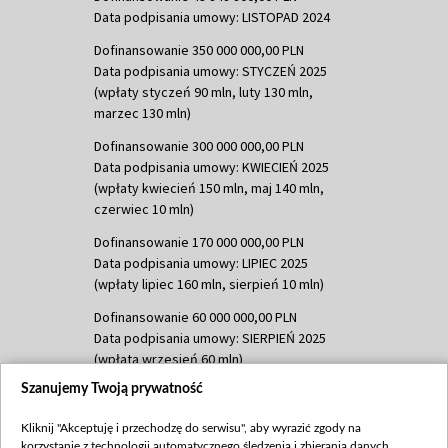
Data podpisania umowy: LISTOPAD 2024
Dofinansowanie 350 000 000,00 PLN
Data podpisania umowy: STYCZEŃ 2025
(wpłaty styczeń 90 mln, luty 130 mln,
marzec 130 mln)
Dofinansowanie 300 000 000,00 PLN
Data podpisania umowy: KWIECIEŃ 2025
(wpłaty kwiecień 150 mln, maj 140 mln,
czerwiec 10 mln)
Dofinansowanie 170 000 000,00 PLN
Data podpisania umowy: LIPIEC 2025
(wpłaty lipiec 160 mln, sierpień 10 mln)
Dofinansowanie 60 000 000,00 PLN
Data podpisania umowy: SIERPIEŃ 2025
(wpłata wrzesień 60 mln)
Szanujemy Twoją prywatność
Dofinansowanie 635 783 051,21 PLN
Data podpisania umowy: WRZESIEŃ 2025
Kliknij "Akceptuję i przechodzę do serwisu", aby wyrazić zgody na
(wpłata wrzesień 100 mln, październik 350
korzystanie z technologii automatycznego śledzenia i zbierania danych,