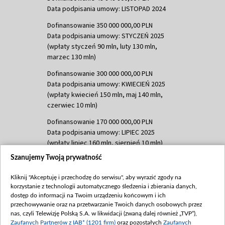
Data podpisania umowy: LISTOPAD 2024
Dofinansowanie 350 000 000,00 PLN
Data podpisania umowy: STYCZEŃ 2025
(wpłaty styczeń 90 mln, luty 130 mln,
marzec 130 mln)
Dofinansowanie 300 000 000,00 PLN
Data podpisania umowy: KWIECIEŃ 2025
(wpłaty kwiecień 150 mln, maj 140 mln,
czerwiec 10 mln)
Dofinansowanie 170 000 000,00 PLN
Data podpisania umowy: LIPIEC 2025
(wpłaty lipiec 160 mln, sierpień 10 mln)
Szanujemy Twoją prywatność
Dofinansowanie 60 000 000,00 PLN
Data podpisania umowy: SIERPIEŃ 2025
Kliknij "Akceptuję i przechodzę do serwisu", aby wyrazić zgody na
(wpłata wrzesień 60 mln)
korzystanie z technologii automatycznego śledzenia i zbierania danych,
Dofinansowanie 635 783 051,21 PLN
dostęp do informacji na Twoim urządzeniu końcowym i ich
przechowywanie oraz na przetwarzanie Twoich danych osobowych przez
Data podpisania umowy: WRZESIEŃ 2025
nas, czyli Telewizję Polską S.A. w likwidacji (zwaną dalej również „TVP”),
(wpłata wrzesień 100 mln, październik 350
Zaufanych Partnerów z IAB* (1201 firm)
oraz pozostałych
Zaufanych