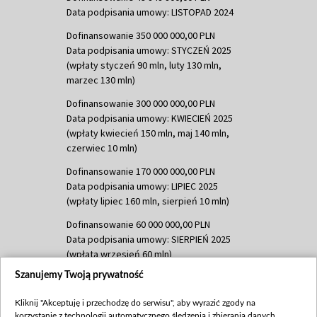
Data podpisania umowy: LISTOPAD 2024
Dofinansowanie 350 000 000,00 PLN
Data podpisania umowy: STYCZEŃ 2025
(wpłaty styczeń 90 mln, luty 130 mln,
marzec 130 mln)
Dofinansowanie 300 000 000,00 PLN
Data podpisania umowy: KWIECIEŃ 2025
(wpłaty kwiecień 150 mln, maj 140 mln,
czerwiec 10 mln)
Dofinansowanie 170 000 000,00 PLN
Data podpisania umowy: LIPIEC 2025
(wpłaty lipiec 160 mln, sierpień 10 mln)
Dofinansowanie 60 000 000,00 PLN
Data podpisania umowy: SIERPIEŃ 2025
(wpłata wrzesień 60 mln)
Szanujemy Twoją prywatność
Dofinansowanie 635 783 051,21 PLN
Data podpisania umowy: WRZESIEŃ 2025
Kliknij "Akceptuję i przechodzę do serwisu", aby wyrazić zgody na
(wpłata wrzesień 100 mln, październik 350
korzystanie z technologii automatycznego śledzenia i zbierania danych,