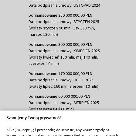
Data podpisania umowy: LISTOPAD 2024
Dofinansowanie 350 000 000,00 PLN
Data podpisania umowy: STYCZEŃ 2025
(wpłaty styczeń 90 mln, luty 130 mln,
marzec 130 mln)
Dofinansowanie 300 000 000,00 PLN
Data podpisania umowy: KWIECIEŃ 2025
(wpłaty kwiecień 150 mln, maj 140 mln,
czerwiec 10 mln)
Dofinansowanie 170 000 000,00 PLN
Data podpisania umowy: LIPIEC 2025
(wpłaty lipiec 160 mln, sierpień 10 mln)
Dofinansowanie 60 000 000,00 PLN
Data podpisania umowy: SIERPIEŃ 2025
(wpłata wrzesień 60 mln)
Szanujemy Twoją prywatność
Dofinansowanie 635 783 051,21 PLN
Data podpisania umowy: WRZESIEŃ 2025
Kliknij "Akceptuję i przechodzę do serwisu", aby wyrazić zgody na
(wpłata wrzesień 100 mln, październik 350
korzystanie z technologii automatycznego śledzenia i zbierania danych,