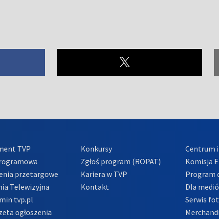
ment TVP
Konkursy
Centrum i
Programowa
Zgłoś program (ROPAT)
Komisja E
enia przetargowe
Kariera w TVP
Program d
ia Telewizyjna
Kontakt
Dla medi
min tvp.pl
Serwis fo
zeta ogłoszenia
Merchandi