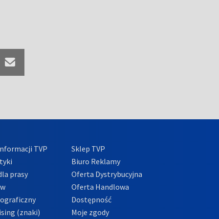
nformacji TVP
Sklep TVP
tyki
Biuro Reklamy
la prasy
Oferta Dystrybucyjna
ów
Oferta Handlowa
tograficzny
Dostępność
sing (znaki)
Moje zgody