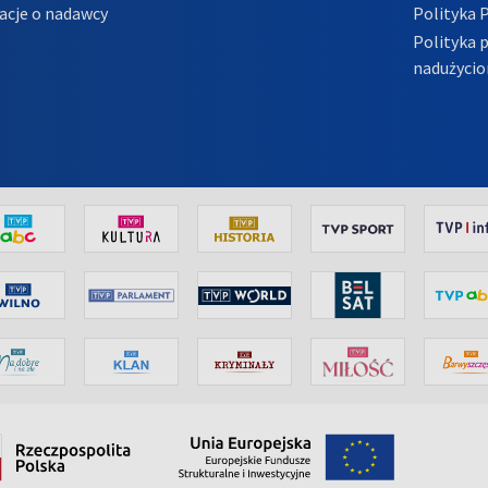
acje o nadawcy
Polityka 
Polityka 
nadużycio