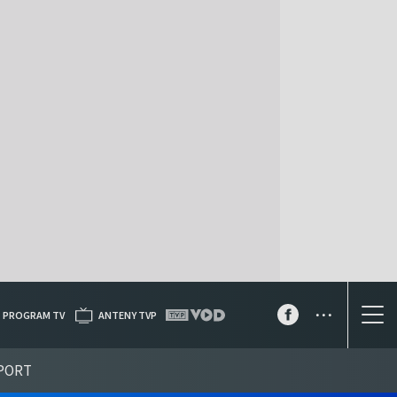
...
PROGRAM TV
ANTENY TVP
PORT