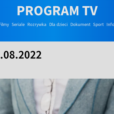
PROGRAM TV
Filmy
Seriale
Rozrywka
Dla dzieci
Dokument
Sport
Inf
9.08.2022