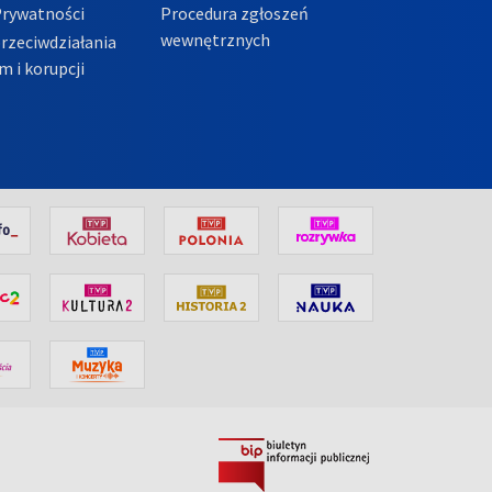
Prywatności
Procedura zgłoszeń
wewnętrznych
przeciwdziałania
m i korupcji