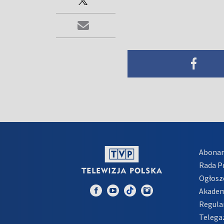
Abona
Rada 
Ogłosz
Akadem
Regula
Telega