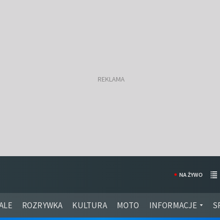
NA ŻYWO
ALE
ROZRYWKA
KULTURA
MOTO
INFORMACJE
S