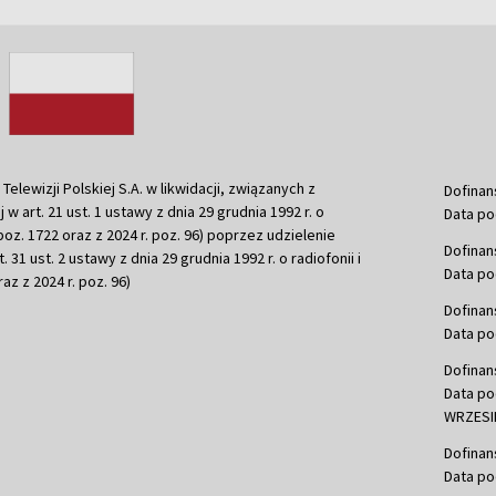
ewizji Polskiej S.A. w likwidacji, związanych z
Dofinan
j w art. 21 ust. 1 ustawy z dnia 29 grudnia 1992 r. o
Data po
r. poz. 1722 oraz z 2024 r. poz. 96) poprzez udzielenie
Dofinan
 31 ust. 2 ustawy z dnia 29 grudnia 1992 r. o radiofonii i
Data po
raz z 2024 r. poz. 96)
Dofinan
Data po
Dofinan
Data po
WRZESIE
Dofinan
Data po