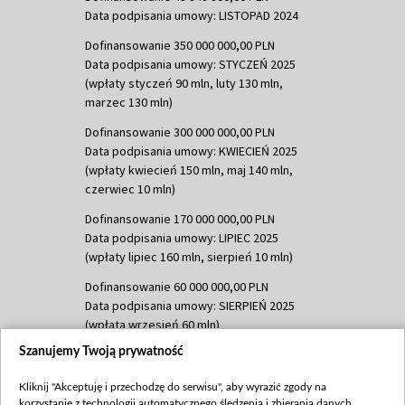
Data podpisania umowy: LISTOPAD 2024
Dofinansowanie 350 000 000,00 PLN
Data podpisania umowy: STYCZEŃ 2025
(wpłaty styczeń 90 mln, luty 130 mln,
marzec 130 mln)
Dofinansowanie 300 000 000,00 PLN
Data podpisania umowy: KWIECIEŃ 2025
(wpłaty kwiecień 150 mln, maj 140 mln,
czerwiec 10 mln)
Dofinansowanie 170 000 000,00 PLN
Data podpisania umowy: LIPIEC 2025
(wpłaty lipiec 160 mln, sierpień 10 mln)
Dofinansowanie 60 000 000,00 PLN
Data podpisania umowy: SIERPIEŃ 2025
(wpłata wrzesień 60 mln)
Szanujemy Twoją prywatność
Dofinansowanie 635 783 051,21 PLN
Data podpisania umowy: WRZESIEŃ 2025
Kliknij "Akceptuję i przechodzę do serwisu", aby wyrazić zgody na
(wpłata wrzesień 100 mln, październik 350
korzystanie z technologii automatycznego śledzenia i zbierania danych,