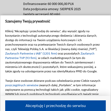
Dofinansowanie 60 000 000,00 PLN
Data podpisania umowy: SIERPIEŃ 2025
(wpłata wrzesień 60 mln)
Szanujemy Twoją prywatność
Dofinansowanie 635 783 051,21 PLN
Data podpisania umowy: WRZESIEŃ 2025
Kliknij "Akceptuję i przechodzę do serwisu", aby wyrazić zgody na
(wpłata wrzesień 100 mln, październik 350
korzystanie z technologii automatycznego śledzenia i zbierania danych,
mln, listopad 265 mln)
dostęp do informacji na Twoim urządzeniu końcowym i ich
przechowywanie oraz na przetwarzanie Twoich danych osobowych przez
Dofinansowanie 48 862 000,00 PLN
nas, czyli Telewizję Polską S.A. w likwidacji (zwaną dalej również „TVP”),
Data podpisania umowy: GRUDZIEŃ 2025
Zaufanych Partnerów z IAB* (1201 firm)
oraz pozostałych
Zaufanych
(wpłata grudzień 60,548 mln)
Partnerów TVP (93 firm)
, w celach marketingowych (w tym do
zautomatyzowanego dopasowania reklam do Twoich zainteresowań i
Dofinansowanie 900 000 000,00 PLN
mierzenia ich skuteczności) i pozostałych, które wskazujemy poniżej, a
Data podpisania umowy: LUTY 2026 (wpłata
także zgody na udostępnianie przez nas identyfikatora PPID do Google.
26 lutego 80 mln, 4 marca 370 mln,
8
kwiecień 180 mln, 7 maja 180 mln, 8
Twoje dane osobowe zbierane podczas odwiedzania przez Ciebie naszych
czerwca 90 mln)
poszczególnych serwisów
zwanych dalej „Portalem”, w tym informacje
zapisywane za pomocą technologii takich jak: pliki cookie, sygnalizatory
Dofinansowanie 250 000 000,00 PLN
WWW lub innych podobnych technologii umożliwiających świadczenie
Data podpisania umowy LIPIEC 2026 (wpłata
dopasowanych i bezpiecznych usług, personalizację treści oraz reklam,
udostępnianie funkcji mediów społecznościowych oraz analizowanie ruchu
4 sierpnia 250 mln
Akceptuję i przechodzę do serwisu
w Internecie.