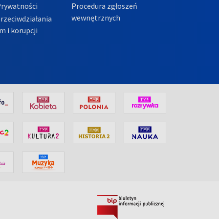
Prywatności
Procedura zgłoszeń
wewnętrznych
przeciwdziałania
m i korupcji