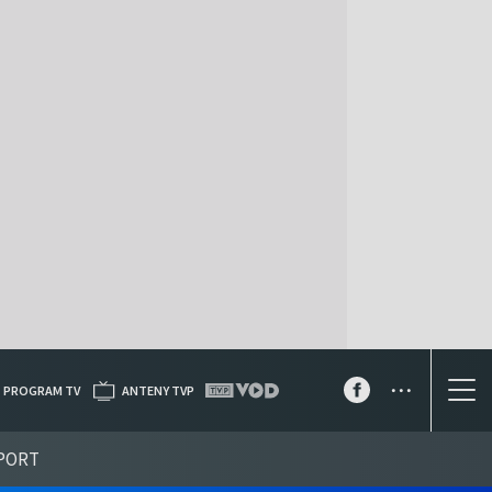
...
PROGRAM TV
ANTENY TVP
PORT