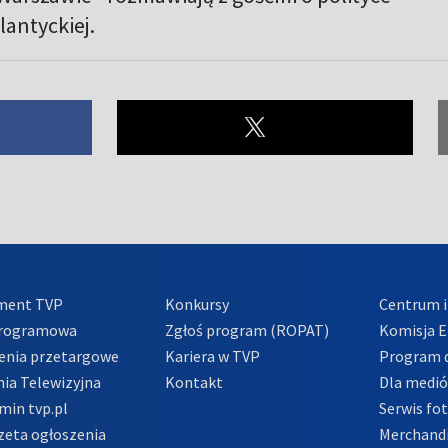
lantyckiej.
ment TVP
Konkursy
Centrum i
Programowa
Zgłoś program (ROPAT)
Komisja E
enia przetargowe
Kariera w TVP
Program d
ia Telewizyjna
Kontakt
Dla medi
min tvp.pl
Serwis fo
zeta ogłoszenia
Merchandi