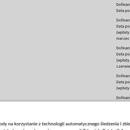
Dofinan
Data po
Dofinan
Data po
(wpłaty
marzec 
Dofinan
Data po
(wpłaty
czerwie
Dofinan
Data po
(wpłaty 
Dofinan
Data po
(wpłata
Dofinan
gody na korzystanie z technologii automatycznego śledzenia i zb
Data po