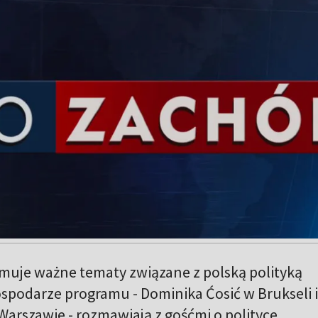
muje ważne tematy związane z polską polityką
podarze programu - Dominika Ćosić w Brukseli i
Warszawie - rozmawiają z gośćmi o polityce