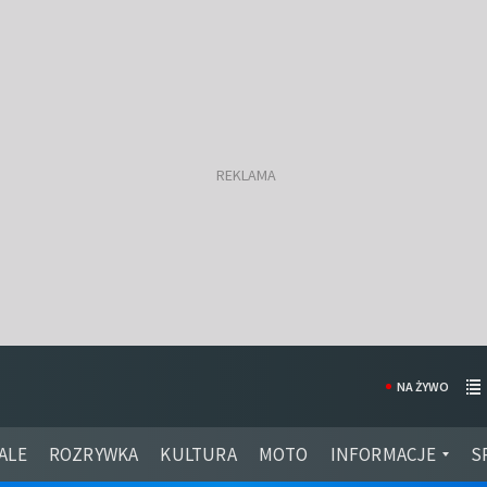
NA ŻYWO
ALE
ROZRYWKA
KULTURA
MOTO
INFORMACJE
S