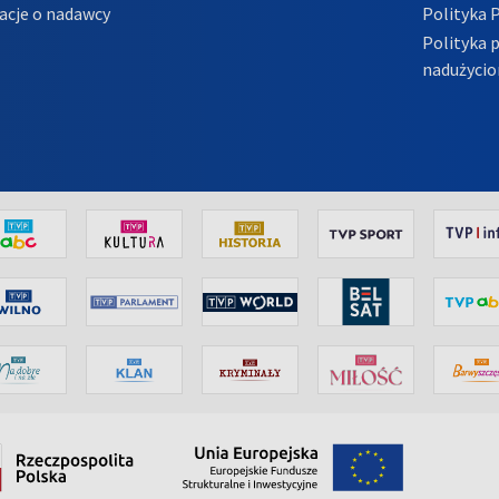
acje o nadawcy
Polityka 
Polityka 
nadużycio