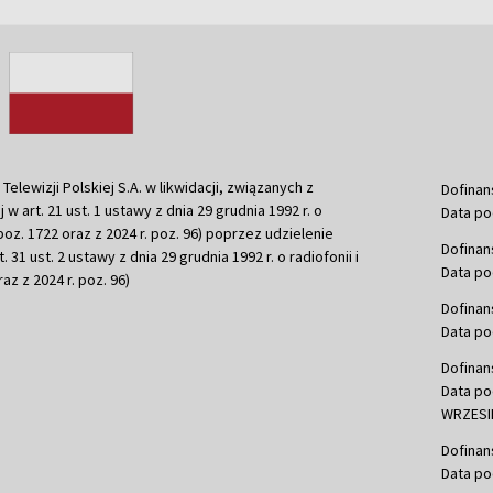
ewizji Polskiej S.A. w likwidacji, związanych z
Dofinan
j w art. 21 ust. 1 ustawy z dnia 29 grudnia 1992 r. o
Data po
r. poz. 1722 oraz z 2024 r. poz. 96) poprzez udzielenie
Dofinan
 31 ust. 2 ustawy z dnia 29 grudnia 1992 r. o radiofonii i
Data po
raz z 2024 r. poz. 96)
Dofinan
Data po
Dofinan
Data po
WRZESIE
Dofinan
Data po