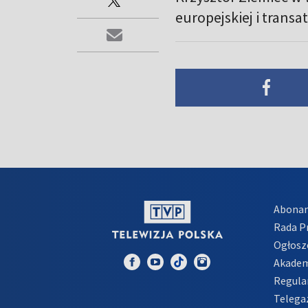
europejskiej i transat
Abona
Rada 
Ogłosz
Akadem
Regula
Telega