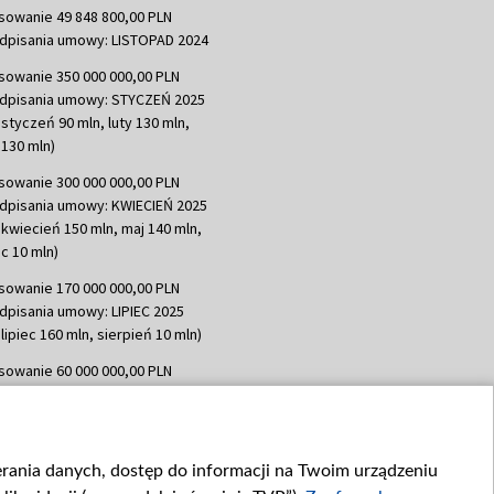
sowanie 49 848 800,00 PLN
dpisania umowy: LISTOPAD 2024
sowanie 350 000 000,00 PLN
dpisania umowy: STYCZEŃ 2025
 styczeń 90 mln, luty 130 mln,
130 mln)
sowanie 300 000 000,00 PLN
dpisania umowy: KWIECIEŃ 2025
 kwiecień 150 mln, maj 140 mln,
c 10 mln)
sowanie 170 000 000,00 PLN
dpisania umowy: LIPIEC 2025
lipiec 160 mln, sierpień 10 mln)
sowanie 60 000 000,00 PLN
dpisania umowy: SIERPIEŃ 2025
 wrzesień 60 mln)
sowanie 635 783 051,21 PLN
ierania danych, dostęp do informacji na Twoim urządzeniu
dpisania umowy: WRZESIEŃ 2025