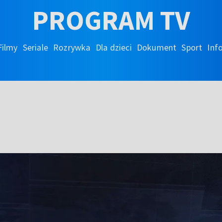
PROGRAM TV
Filmy
Seriale
Rozrywka
Dla dzieci
Dokument
Sport
Inf