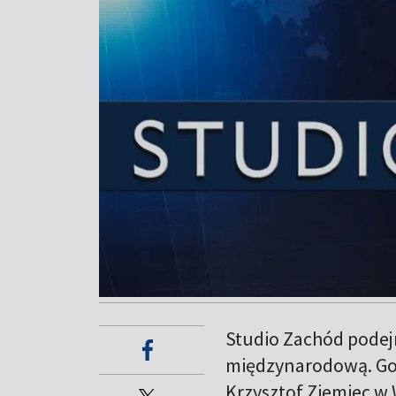
Studio Zachód podej
międzynarodową. Gos
Krzysztof Ziemiec w 