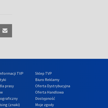
nformacji TVP
Sklep TVP
tyki
Biuro Reklamy
la prasy
Oferta Dystrybucyjna
ów
Oferta Handlowa
tograficzny
Dostępność
sing (znaki)
Moje zgody