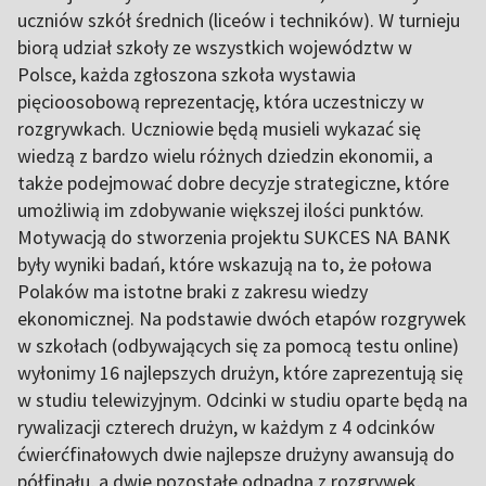
uczniów szkół średnich (liceów i techników). W turnieju
biorą udział szkoły ze wszystkich województw w
Polsce, każda zgłoszona szkoła wystawia
pięcioosobową reprezentację, która uczestniczy w
rozgrywkach. Uczniowie będą musieli wykazać się
wiedzą z bardzo wielu różnych dziedzin ekonomii, a
także podejmować dobre decyzje strategiczne, które
umożliwią im zdobywanie większej ilości punktów.
Motywacją do stworzenia projektu SUKCES NA BANK
były wyniki badań, które wskazują na to, że połowa
Polaków ma istotne braki z zakresu wiedzy
ekonomicznej. Na podstawie dwóch etapów rozgrywek
w szkołach (odbywających się za pomocą testu online)
wyłonimy 16 najlepszych drużyn, które zaprezentują się
w studiu telewizyjnym. Odcinki w studiu oparte będą na
rywalizacji czterech drużyn, w każdym z 4 odcinków
ćwierćfinałowych dwie najlepsze drużyny awansują do
półfinału, a dwie pozostałe odpadną z rozgrywek.