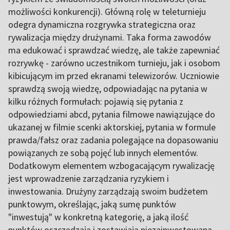
możliwości konkurencji). Główną rolę w teleturnieju
odegra dynamiczna rozgrywka strategiczna oraz
rywalizacja między drużynami. Taka forma zawodów
ma edukować i sprawdzać wiedzę, ale także zapewniać
rozrywkę - zarówno uczestnikom turnieju, jak i osobom
kibicującym im przed ekranami telewizorów. Uczniowie
sprawdzą swoją wiedzę, odpowiadając na pytania w
kilku różnych formułach: pojawią się pytania z
odpowiedziami abcd, pytania filmowe nawiązujące do
ukazanej w filmie scenki aktorskiej, pytania w formule
prawda/fałsz oraz zadania polegające na dopasowaniu
powiązanych ze sobą pojęć lub innych elementów.
Dodatkowym elementem wzbogacającym rywalizację
jest wprowadzenie zarządzania ryzykiem i
inwestowania. Drużyny zarządzają swoim budżetem
punktowym, określając, jaką sumę punktów
"inwestują" w konkretną kategorię, a jaką ilość
punktów oszczędzają i zostawiają niezainwestowaną.