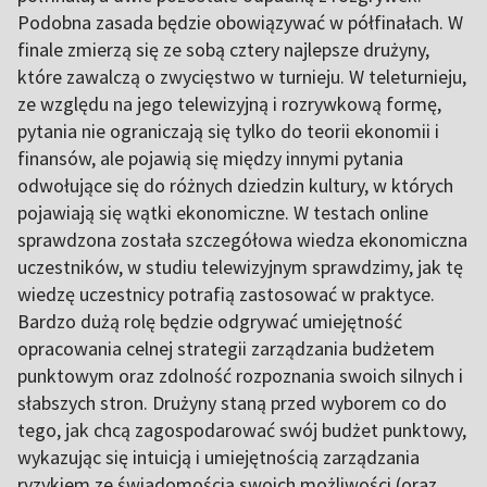
Podobna zasada będzie obowiązywać w półfinałach. W
finale zmierzą się ze sobą cztery najlepsze drużyny,
które zawalczą o zwycięstwo w turnieju. W teleturnieju,
ze względu na jego telewizyjną i rozrywkową formę,
pytania nie ograniczają się tylko do teorii ekonomii i
finansów, ale pojawią się między innymi pytania
odwołujące się do różnych dziedzin kultury, w których
pojawiają się wątki ekonomiczne. W testach online
sprawdzona została szczegółowa wiedza ekonomiczna
uczestników, w studiu telewizyjnym sprawdzimy, jak tę
wiedzę uczestnicy potrafią zastosować w praktyce.
Bardzo dużą rolę będzie odgrywać umiejętność
opracowania celnej strategii zarządzania budżetem
punktowym oraz zdolność rozpoznania swoich silnych i
słabszych stron. Drużyny staną przed wyborem co do
tego, jak chcą zagospodarować swój budżet punktowy,
wykazując się intuicją i umiejętnością zarządzania
ryzykiem ze świadomością swoich możliwości (oraz