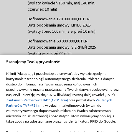
(wpłaty kwiecień 150 mln, maj 140 mln,
czerwiec 10 mln)
Dofinansowanie 170 000 000,00 PLN
Data podpisania umowy: LIPIEC 2025
(wpłaty lipiec 160 mln, sierpień 10 mln)
Dofinansowanie 60 000 000,00 PLN
Data podpisania umowy: SIERPIEŃ 2025
(wpłata wrzesień 60 mln)
Szanujemy Twoją prywatność
Dofinansowanie 635 783 051,21 PLN
Data podpisania umowy: WRZESIEŃ 2025
Kliknij "Akceptuję i przechodzę do serwisu", aby wyrazić zgody na
(wpłata wrzesień 100 mln, październik 350
korzystanie z technologii automatycznego śledzenia i zbierania danych,
mln, listopad 265 mln)
dostęp do informacji na Twoim urządzeniu końcowym i ich
przechowywanie oraz na przetwarzanie Twoich danych osobowych przez
Dofinansowanie 48 862 000,00 PLN
nas, czyli Telewizję Polską S.A. w likwidacji (zwaną dalej również „TVP”),
Data podpisania umowy: GRUDZIEŃ 2025
Zaufanych Partnerów z IAB* (1201 firm)
oraz pozostałych
Zaufanych
(wpłata grudzień 60,548 mln)
Partnerów TVP (93 firm)
, w celach marketingowych (w tym do
zautomatyzowanego dopasowania reklam do Twoich zainteresowań i
Dofinansowanie 900 000 000,00 PLN
mierzenia ich skuteczności) i pozostałych, które wskazujemy poniżej, a
Data podpisania umowy: LUTY 2026 (wpłata
także zgody na udostępnianie przez nas identyfikatora PPID do Google.
26 lutego 80 mln, 4 marca 370 mln,
8
kwiecień 180 mln, 7 maja 180 mln, 8