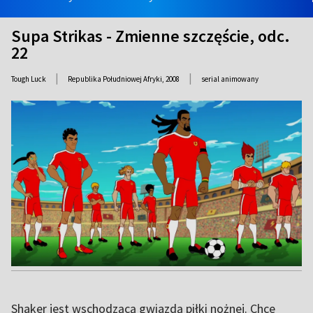
Supa Strikas - Zmienne szczęście, odc.
22
|
|
Tough Luck
Republika Południowej Afryki,
2008
serial animowany
Shaker jest wschodzącą gwiazdą piłki nożnej. Chce