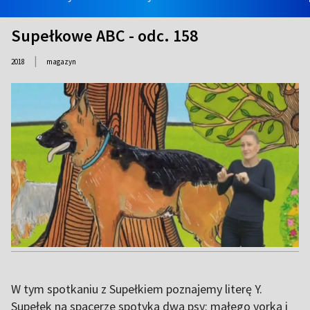
Supełkowe ABC - odc. 158
|
2018
magazyn
W tym spotkaniu z Supełkiem poznajemy literę Y.
Supełek na spacerze spotyka dwa psy: małego yorka i