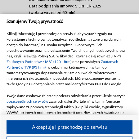
Data podpisania umowy: SIERPIEŃ 2025
(wpłata wrzesień 60 mln)
Szanujemy Twoją prywatność
Dofinansowanie 635 783 051,21 PLN
Data podpisania umowy: WRZESIEŃ 2025
Kliknij "Akceptuję i przechodzę do serwisu", aby wyrazić zgody na
(wpłata wrzesień 100 mln, październik 350
korzystanie z technologii automatycznego śledzenia i zbierania danych,
mln, listopad 265 mln)
dostęp do informacji na Twoim urządzeniu końcowym i ich
przechowywanie oraz na przetwarzanie Twoich danych osobowych przez
Dofinansowanie 48 862 000,00 PLN
nas, czyli Telewizję Polską S.A. w likwidacji (zwaną dalej również „TVP”),
Data podpisania umowy: GRUDZIEŃ 2025
Zaufanych Partnerów z IAB* (1201 firm)
oraz pozostałych
Zaufanych
(wpłata grudzień 60,548 mln)
Partnerów TVP (93 firm)
, w celach marketingowych (w tym do
zautomatyzowanego dopasowania reklam do Twoich zainteresowań i
Dofinansowanie 900 000 000,00 PLN
mierzenia ich skuteczności) i pozostałych, które wskazujemy poniżej, a
Data podpisania umowy: LUTY 2026 (wpłata
także zgody na udostępnianie przez nas identyfikatora PPID do Google.
26 lutego 80 mln, 4 marca 370 mln,
8
kwiecień 180 mln, 7 maja 180 mln, 8
Twoje dane osobowe zbierane podczas odwiedzania przez Ciebie naszych
czerwca 90 mln)
poszczególnych serwisów
zwanych dalej „Portalem”, w tym informacje
zapisywane za pomocą technologii takich jak: pliki cookie, sygnalizatory
Dofinansowanie 250 000 000,00 PLN
WWW lub innych podobnych technologii umożliwiających świadczenie
Data podpisania umowy LIPIEC 2026 (wpłata
dopasowanych i bezpiecznych usług, personalizację treści oraz reklam,
udostępnianie funkcji mediów społecznościowych oraz analizowanie ruchu
4 sierpnia 250 mln
Akceptuję i przechodzę do serwisu
w Internecie.