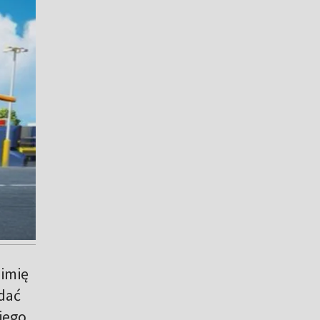
 imię
ądać
iego