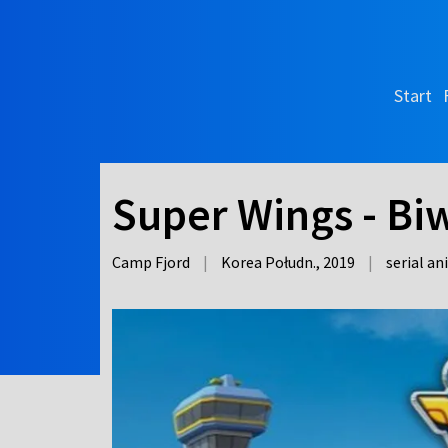
Start
Super Wings - Biw
Camp Fjord
|
Korea Połudn.,
2019
|
serial a