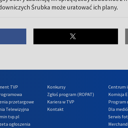
udowniczych Śrubka może uratować ich plany.
ment TVP
Konkursy
Centrum i
Programowa
Zgłoś program (ROPAT)
Komisja E
enia przetargowe
Kariera w TVP
Program d
ia Telewizyjna
Kontakt
Dla medi
min tvp.pl
Serwis fo
zeta ogłoszenia
Merchandi