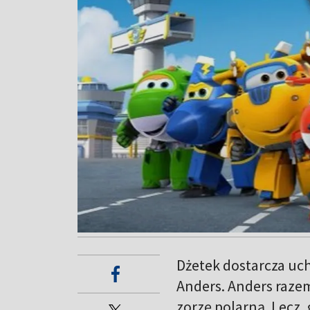
Dżetek dostarcza uch
Anders. Anders razem 
zorzę polarną. Lecz,