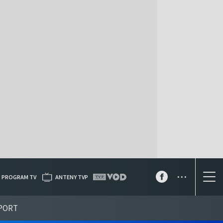
...
PROGRAM TV
ANTENY TVP
PORT