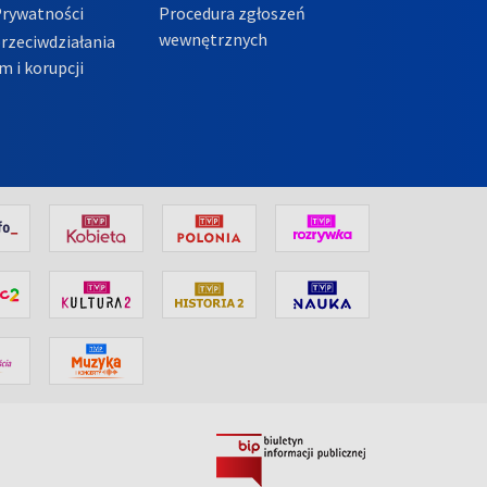
Prywatności
Procedura zgłoszeń
wewnętrznych
przeciwdziałania
m i korupcji