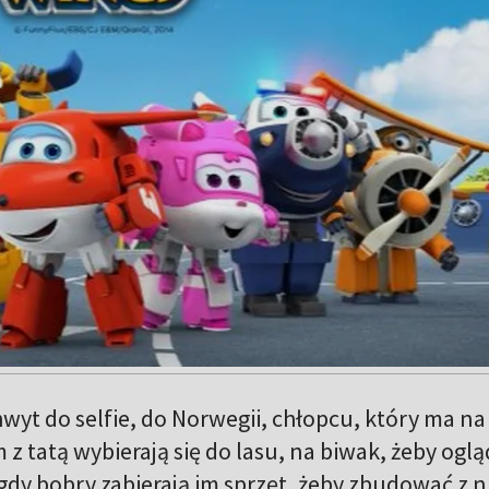
wyt do selfie, do Norwegii, chłopcu, który ma na
z tatą wybierają się do lasu, na biwak, żeby ogl
 gdy bobry zabierają im sprzęt, żeby zbudować z n