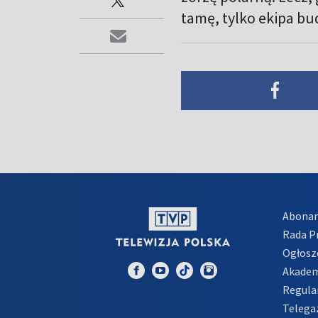
tamę, tylko ekipa b
Abona
Rada 
Ogłosz
Akadem
Regula
Telega