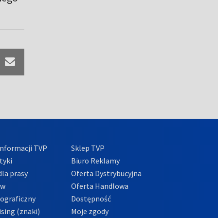
nformacji TVP
Sklep TVP
tyki
Biuro Reklamy
la prasy
Oferta Dystrybucyjna
ów
Oferta Handlowa
tograficzny
Dostępność
sing (znaki)
Moje zgody