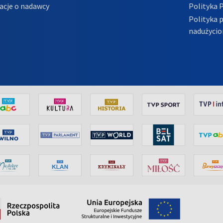
acje o nadawcy
Polityka 
Polityka 
nadużycio