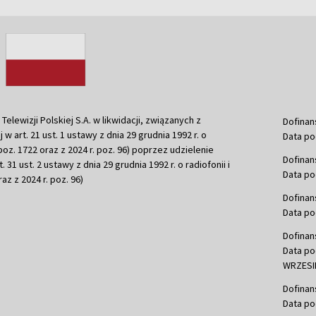
ewizji Polskiej S.A. w likwidacji, związanych z
Dofinan
j w art. 21 ust. 1 ustawy z dnia 29 grudnia 1992 r. o
Data po
r. poz. 1722 oraz z 2024 r. poz. 96) poprzez udzielenie
Dofinan
 31 ust. 2 ustawy z dnia 29 grudnia 1992 r. o radiofonii i
Data po
raz z 2024 r. poz. 96)
Dofinan
Data po
Dofinan
Data po
WRZESIE
Dofinan
Data po