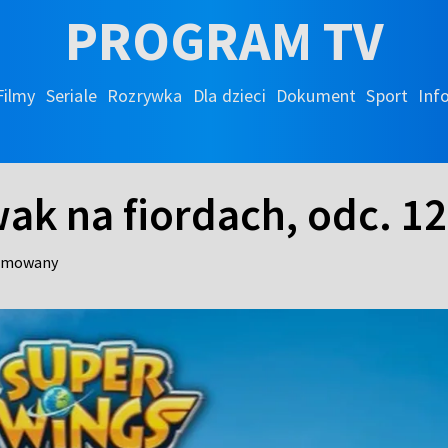
PROGRAM TV
Filmy
Seriale
Rozrywka
Dla dzieci
Dokument
Sport
Inf
ak na fiordach, odc. 1
nimowany