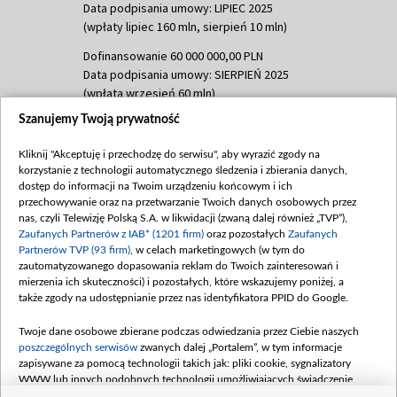
Data podpisania umowy: LIPIEC 2025
(wpłaty lipiec 160 mln, sierpień 10 mln)
Dofinansowanie 60 000 000,00 PLN
Data podpisania umowy: SIERPIEŃ 2025
(wpłata wrzesień 60 mln)
Szanujemy Twoją prywatność
Dofinansowanie 635 783 051,21 PLN
Data podpisania umowy: WRZESIEŃ 2025
Kliknij "Akceptuję i przechodzę do serwisu", aby wyrazić zgody na
(wpłata wrzesień 100 mln, październik 350
korzystanie z technologii automatycznego śledzenia i zbierania danych,
mln, listopad 265 mln)
dostęp do informacji na Twoim urządzeniu końcowym i ich
przechowywanie oraz na przetwarzanie Twoich danych osobowych przez
Dofinansowanie 48 862 000,00 PLN
nas, czyli Telewizję Polską S.A. w likwidacji (zwaną dalej również „TVP”),
Data podpisania umowy: GRUDZIEŃ 2025
Zaufanych Partnerów z IAB* (1201 firm)
oraz pozostałych
Zaufanych
(wpłata grudzień 60,548 mln)
Partnerów TVP (93 firm)
, w celach marketingowych (w tym do
zautomatyzowanego dopasowania reklam do Twoich zainteresowań i
Dofinansowanie 900 000 000,00 PLN
mierzenia ich skuteczności) i pozostałych, które wskazujemy poniżej, a
Data podpisania umowy: LUTY 2026 (wpłata
także zgody na udostępnianie przez nas identyfikatora PPID do Google.
26 lutego 80 mln, 4 marca 370 mln,
8
kwiecień 180 mln, 7 maja 180 mln, 8
Twoje dane osobowe zbierane podczas odwiedzania przez Ciebie naszych
czerwca 90 mln)
poszczególnych serwisów
zwanych dalej „Portalem”, w tym informacje
zapisywane za pomocą technologii takich jak: pliki cookie, sygnalizatory
Dofinansowanie 250 000 000,00 PLN
WWW lub innych podobnych technologii umożliwiających świadczenie
Data podpisania umowy LIPIEC 2026 (wpłata
dopasowanych i bezpiecznych usług, personalizację treści oraz reklam,