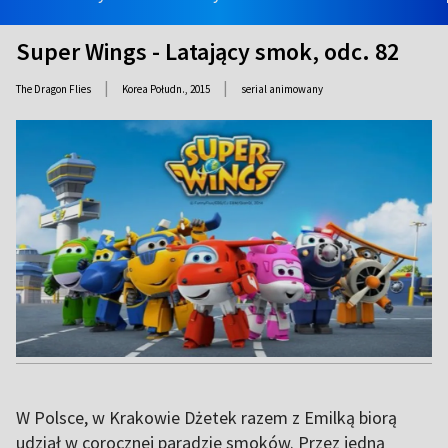
Super Wings - Latający smok, odc. 82
|
|
The Dragon Flies
Korea Połudn.,
2015
serial animowany
W Polsce, w Krakowie Dżetek razem z Emilką biorą
udział w corocznej paradzie smoków. Przez jedną