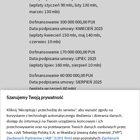
(wpłaty styczeń 90 mln, luty 130 mln,
marzec 130 mln)
Dofinansowanie 300 000 000,00 PLN
Data podpisania umowy: KWIECIEŃ 2025
(wpłaty kwiecień 150 mln, maj 140 mln,
czerwiec 10 mln)
Dofinansowanie 170 000 000,00 PLN
Data podpisania umowy: LIPIEC 2025
(wpłaty lipiec 160 mln, sierpień 10 mln)
Dofinansowanie 60 000 000,00 PLN
Data podpisania umowy: SIERPIEŃ 2025
(wpłata wrzesień 60 mln)
Szanujemy Twoją prywatność
Dofinansowanie 635 783 051,21 PLN
Data podpisania umowy: WRZESIEŃ 2025
Kliknij "Akceptuję i przechodzę do serwisu", aby wyrazić zgody na
(wpłata wrzesień 100 mln, październik 350
korzystanie z technologii automatycznego śledzenia i zbierania danych,
mln, listopad 265 mln)
dostęp do informacji na Twoim urządzeniu końcowym i ich
przechowywanie oraz na przetwarzanie Twoich danych osobowych przez
Dofinansowanie 48 862 000,00 PLN
nas, czyli Telewizję Polską S.A. w likwidacji (zwaną dalej również „TVP”),
Data podpisania umowy: GRUDZIEŃ 2025
Zaufanych Partnerów z IAB* (1201 firm)
oraz pozostałych
Zaufanych