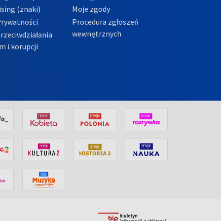
sing (znaki)
Moje zgody
Prywatności
Procedura zgłoszeń
wewnętrznych
przeciwdziałania
m i korupcji