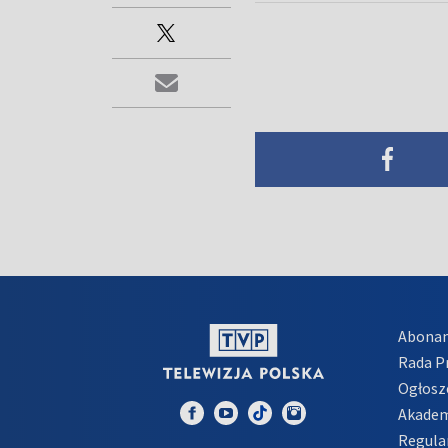
Abona
Rada 
Ogłosz
Akadem
Regula