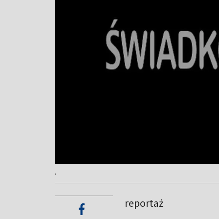
.
reportaż