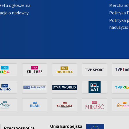
zeta ogłoszenia
Merchandi
acje o nadawcy
Polityka 
Polityka 
nadużycio