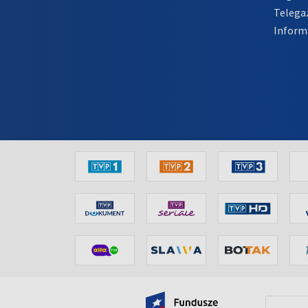
Telega
Inform