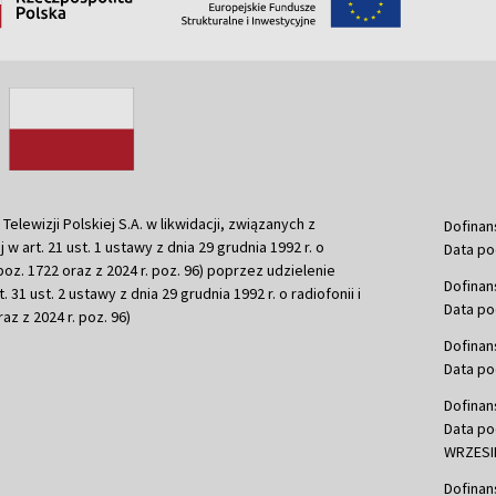
ewizji Polskiej S.A. w likwidacji, związanych z
Dofinan
j w art. 21 ust. 1 ustawy z dnia 29 grudnia 1992 r. o
Data po
r. poz. 1722 oraz z 2024 r. poz. 96) poprzez udzielenie
Dofinan
 31 ust. 2 ustawy z dnia 29 grudnia 1992 r. o radiofonii i
Data po
raz z 2024 r. poz. 96)
Dofinan
Data po
Dofinan
Data po
WRZESIE
Dofinan