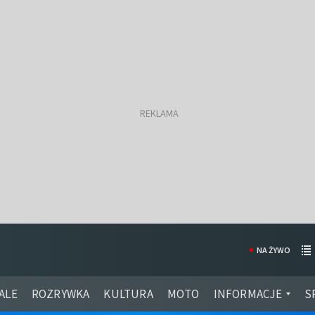
NA ŻYWO
ALE
ROZRYWKA
KULTURA
MOTO
INFORMACJE
S