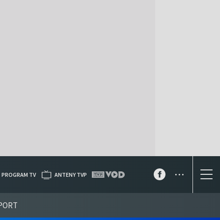
...
PROGRAM TV
ANTENY TVP
PORT