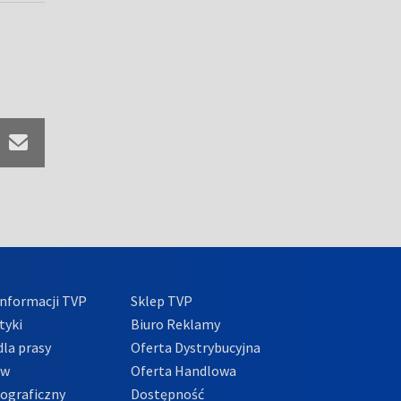
nformacji TVP
Sklep TVP
tyki
Biuro Reklamy
la prasy
Oferta Dystrybucyjna
ów
Oferta Handlowa
tograficzny
Dostępność