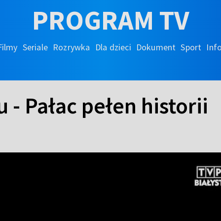
PROGRAM TV
Filmy
Seriale
Rozrywka
Dla dzieci
Dokument
Sport
Inf
- Pałac pełen historii