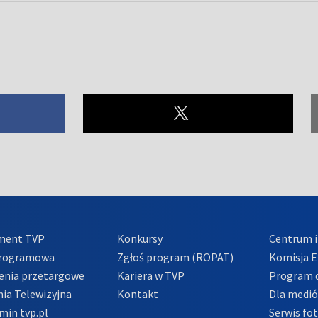
ment TVP
Konkursy
Centrum i
Programowa
Zgłoś program (ROPAT)
Komisja E
enia przetargowe
Kariera w TVP
Program d
ia Telewizyjna
Kontakt
Dla medi
min tvp.pl
Serwis fo