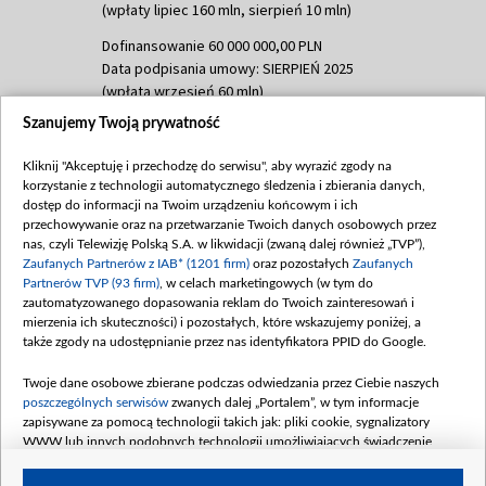
(wpłaty lipiec 160 mln, sierpień 10 mln)
Dofinansowanie 60 000 000,00 PLN
Data podpisania umowy: SIERPIEŃ 2025
(wpłata wrzesień 60 mln)
Szanujemy Twoją prywatność
Dofinansowanie 635 783 051,21 PLN
Data podpisania umowy: WRZESIEŃ 2025
Kliknij "Akceptuję i przechodzę do serwisu", aby wyrazić zgody na
(wpłata wrzesień 100 mln, październik 350
korzystanie z technologii automatycznego śledzenia i zbierania danych,
mln, listopad 265 mln)
dostęp do informacji na Twoim urządzeniu końcowym i ich
przechowywanie oraz na przetwarzanie Twoich danych osobowych przez
Dofinansowanie 48 862 000,00 PLN
nas, czyli Telewizję Polską S.A. w likwidacji (zwaną dalej również „TVP”),
Data podpisania umowy: GRUDZIEŃ 2025
Zaufanych Partnerów z IAB* (1201 firm)
oraz pozostałych
Zaufanych
(wpłata grudzień 60,548 mln)
Partnerów TVP (93 firm)
, w celach marketingowych (w tym do
zautomatyzowanego dopasowania reklam do Twoich zainteresowań i
Dofinansowanie 900 000 000,00 PLN
mierzenia ich skuteczności) i pozostałych, które wskazujemy poniżej, a
Data podpisania umowy: LUTY 2026 (wpłata
także zgody na udostępnianie przez nas identyfikatora PPID do Google.
26 lutego 80 mln, 4 marca 370 mln,
8
kwiecień 180 mln, 7 maja 180 mln, 8
Twoje dane osobowe zbierane podczas odwiedzania przez Ciebie naszych
czerwca 90 mln)
poszczególnych serwisów
zwanych dalej „Portalem”, w tym informacje
zapisywane za pomocą technologii takich jak: pliki cookie, sygnalizatory
Dofinansowanie 250 000 000,00 PLN
WWW lub innych podobnych technologii umożliwiających świadczenie
Data podpisania umowy LIPIEC 2026 (wpłata
dopasowanych i bezpiecznych usług, personalizację treści oraz reklam,
udostępnianie funkcji mediów społecznościowych oraz analizowanie ruchu
4 sierpnia 250 mln