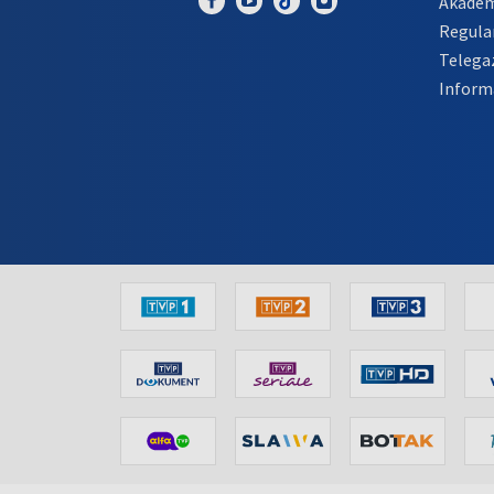
Akadem
Regula
Telega
Inform