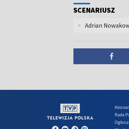
SCENARIUSZ
Adrian Nowakow
Abona
Rada 
Ogłosz