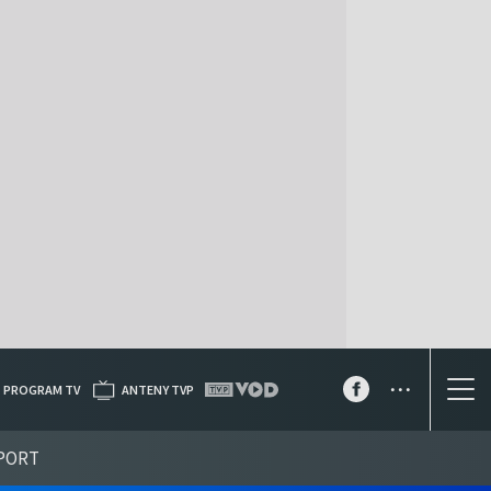
...
PROGRAM TV
ANTENY TVP
PORT