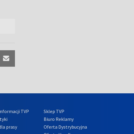
nformacji TVP
Sklep TVP
tyki
Biuro Reklamy
la prasy
Oferta Dystrybucyjna