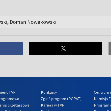
ski, Doman Nowakowski
ment TVP
Konkursy
Centrum i
Programowa
Zgłoś program (ROPAT)
Komisja E
enia przetargowe
Kariera w TVP
Program d