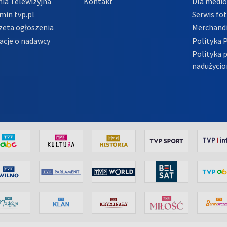
ia Telewizyjna
Kontakt
Dla medi
min tvp.pl
Serwis fo
zeta ogłoszenia
Merchandi
acje o nadawcy
Polityka 
Polityka 
nadużycio