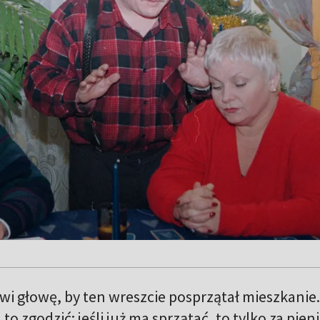
wi głowę, by ten wreszcie posprzątał mieszkanie.
 to zgodzić: jeśli już ma sprzątać, to tylko za pien