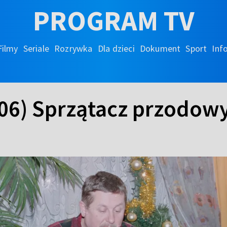
PROGRAM TV
Filmy
Seriale
Rozrywka
Dla dzieci
Dokument
Sport
Inf
306) Sprzątacz przodow