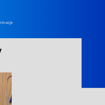
ormacje
y