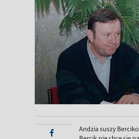
.
Andzia suszy Berciko
Bercik nie chce się na