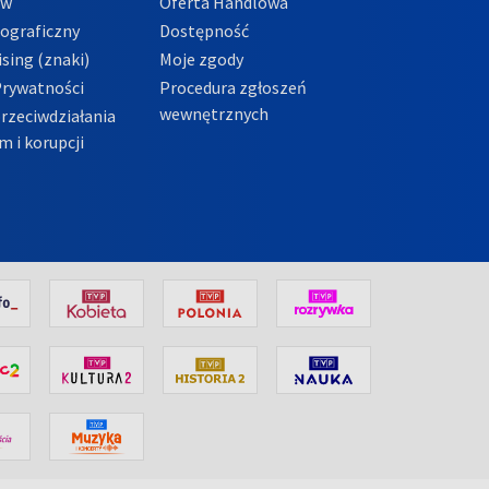
ów
Oferta Handlowa
tograficzny
Dostępność
sing (znaki)
Moje zgody
Prywatności
Procedura zgłoszeń
wewnętrznych
przeciwdziałania
m i korupcji