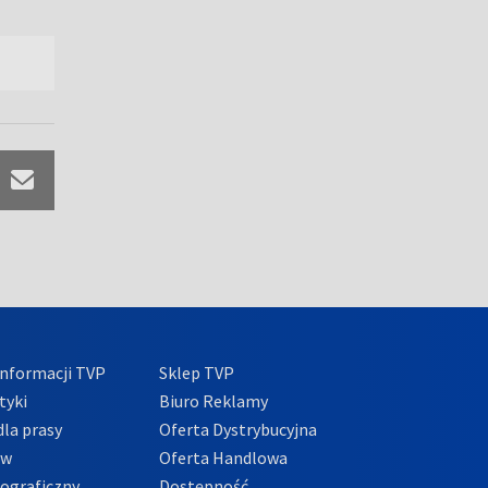
nformacji TVP
Sklep TVP
tyki
Biuro Reklamy
la prasy
Oferta Dystrybucyjna
ów
Oferta Handlowa
tograficzny
Dostępność