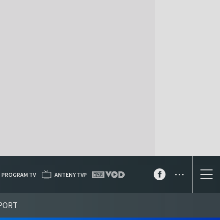
...
PROGRAM TV
ANTENY TVP
PORT