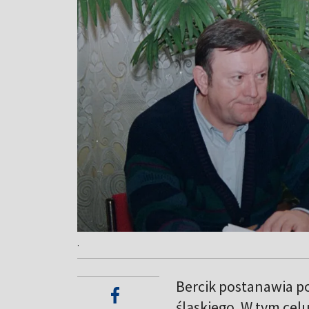
.
Bercik postanawia 
śląskiego. W tym cel