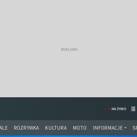
NA ŻYWO
ALE
ROZRYWKA
KULTURA
MOTO
INFORMACJE
S