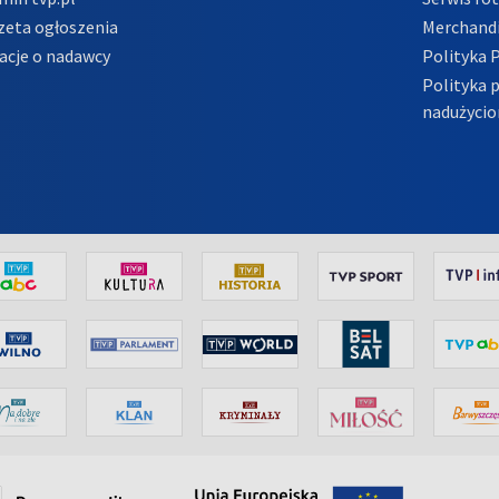
zeta ogłoszenia
Merchandi
acje o nadawcy
Polityka 
Polityka 
nadużycio