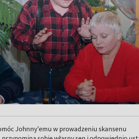
pomóc Johnny'emu w prowadzeniu skansenu
u przypomina sobie własny sen i odpowiednio us