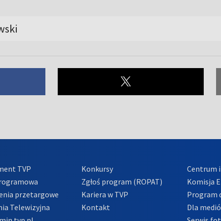
ski
ment TVP
Konkursy
Centrum i
Programowa
Zgłoś program (ROPAT)
Komisja E
enia przetargowe
Kariera w TVP
Program d
ia Telewizyjna
Kontakt
Dla medi
min tvp.pl
Serwis fo