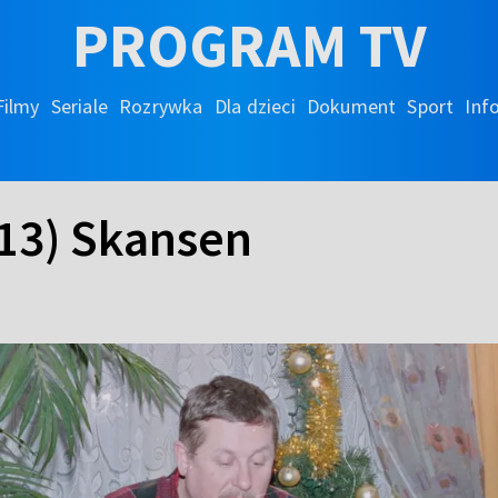
PROGRAM TV
Filmy
Seriale
Rozrywka
Dla dzieci
Dokument
Sport
Inf
313) Skansen