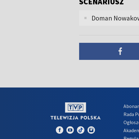
SCENARIUSZ
Doman Nowakow
Abona
Rada 
Ogłosz
Akadem
Regula