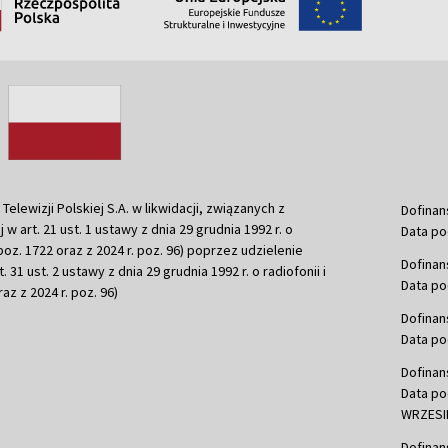
ewizji Polskiej S.A. w likwidacji, związanych z
Dofinan
j w art. 21 ust. 1 ustawy z dnia 29 grudnia 1992 r. o
Data po
r. poz. 1722 oraz z 2024 r. poz. 96) poprzez udzielenie
Dofinan
 31 ust. 2 ustawy z dnia 29 grudnia 1992 r. o radiofonii i
Data po
raz z 2024 r. poz. 96)
Dofinan
Data po
Dofinan
Data po
WRZESIE
Dofinan