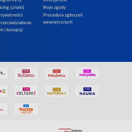
sing (znaki)
Moje zgody
Prywatności
Procedura zgłoszeń
wewnętrznych
przeciwdziałania
m i korupcji