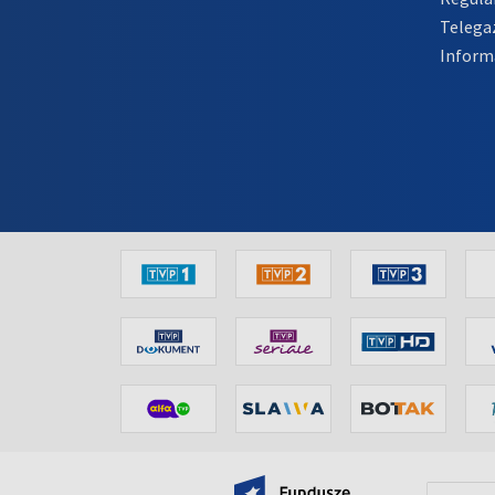
Telega
Inform