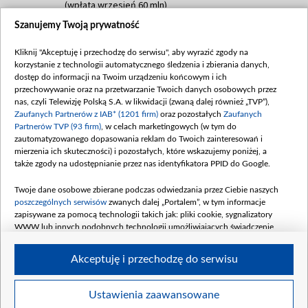
(wpłata wrzesień 60 mln)
Szanujemy Twoją prywatność
Dofinansowanie 635 783 051,21 PLN
Data podpisania umowy: WRZESIEŃ 2025
Kliknij "Akceptuję i przechodzę do serwisu", aby wyrazić zgody na
(wpłata wrzesień 100 mln, październik 350
korzystanie z technologii automatycznego śledzenia i zbierania danych,
mln, listopad 265 mln)
dostęp do informacji na Twoim urządzeniu końcowym i ich
przechowywanie oraz na przetwarzanie Twoich danych osobowych przez
Dofinansowanie 48 862 000,00 PLN
nas, czyli Telewizję Polską S.A. w likwidacji (zwaną dalej również „TVP”),
Data podpisania umowy: GRUDZIEŃ 2025
Zaufanych Partnerów z IAB* (1201 firm)
oraz pozostałych
Zaufanych
(wpłata grudzień 60,548 mln)
Partnerów TVP (93 firm)
, w celach marketingowych (w tym do
zautomatyzowanego dopasowania reklam do Twoich zainteresowań i
Dofinansowanie 900 000 000,00 PLN
mierzenia ich skuteczności) i pozostałych, które wskazujemy poniżej, a
Data podpisania umowy: LUTY 2026 (wpłata
także zgody na udostępnianie przez nas identyfikatora PPID do Google.
26 lutego 80 mln, 4 marca 370 mln,
8
kwiecień 180 mln, 7 maja 180 mln, 8
Twoje dane osobowe zbierane podczas odwiedzania przez Ciebie naszych
czerwca 90 mln)
poszczególnych serwisów
zwanych dalej „Portalem”, w tym informacje
zapisywane za pomocą technologii takich jak: pliki cookie, sygnalizatory
Dofinansowanie 250 000 000,00 PLN
WWW lub innych podobnych technologii umożliwiających świadczenie
Data podpisania umowy LIPIEC 2026 (wpłata
dopasowanych i bezpiecznych usług, personalizację treści oraz reklam,
udostępnianie funkcji mediów społecznościowych oraz analizowanie ruchu
4 sierpnia 250 mln
Akceptuję i przechodzę do serwisu
w Internecie.
Twoje dane osobowe zbierane podczas odwiedzania przez Ciebie
Ustawienia zaawansowane
poszczególnych serwisów
na Portalu, takie jak adresy IP, identyfikatory