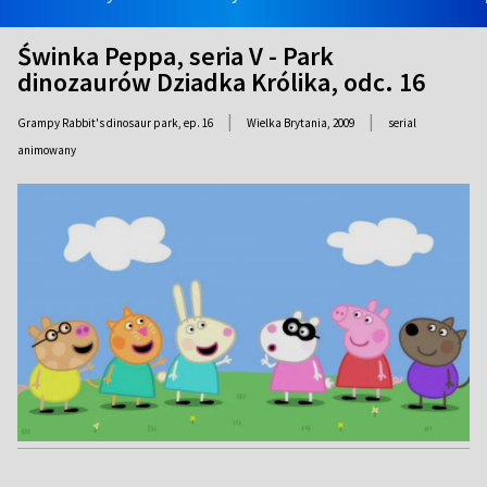
Świnka Peppa, seria V - Park
dinozaurów Dziadka Królika, odc. 16
|
|
Grampy Rabbit's dinosaur park, ep. 16
Wielka Brytania,
2009
serial
animowany