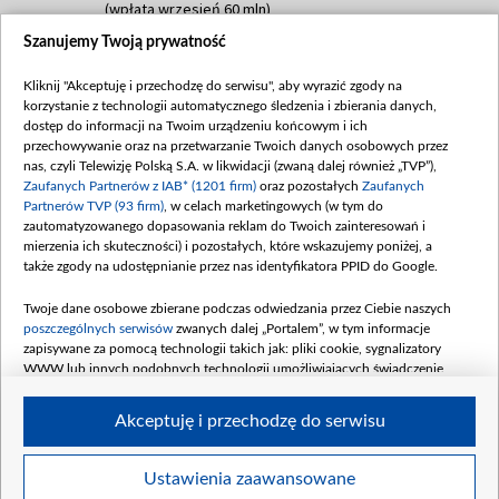
(wpłata wrzesień 60 mln)
Szanujemy Twoją prywatność
Dofinansowanie 635 783 051,21 PLN
Data podpisania umowy: WRZESIEŃ 2025
Kliknij "Akceptuję i przechodzę do serwisu", aby wyrazić zgody na
(wpłata wrzesień 100 mln, październik 350
korzystanie z technologii automatycznego śledzenia i zbierania danych,
mln, listopad 265 mln)
dostęp do informacji na Twoim urządzeniu końcowym i ich
przechowywanie oraz na przetwarzanie Twoich danych osobowych przez
Dofinansowanie 48 862 000,00 PLN
nas, czyli Telewizję Polską S.A. w likwidacji (zwaną dalej również „TVP”),
Data podpisania umowy: GRUDZIEŃ 2025
Zaufanych Partnerów z IAB* (1201 firm)
oraz pozostałych
Zaufanych
(wpłata grudzień 60,548 mln)
Partnerów TVP (93 firm)
, w celach marketingowych (w tym do
zautomatyzowanego dopasowania reklam do Twoich zainteresowań i
Dofinansowanie 900 000 000,00 PLN
mierzenia ich skuteczności) i pozostałych, które wskazujemy poniżej, a
Data podpisania umowy: LUTY 2026 (wpłata
także zgody na udostępnianie przez nas identyfikatora PPID do Google.
26 lutego 80 mln, 4 marca 370 mln,
8
kwiecień 180 mln, 7 maja 180 mln, 8
Twoje dane osobowe zbierane podczas odwiedzania przez Ciebie naszych
czerwca 90 mln)
poszczególnych serwisów
zwanych dalej „Portalem”, w tym informacje
zapisywane za pomocą technologii takich jak: pliki cookie, sygnalizatory
Dofinansowanie 250 000 000,00 PLN
WWW lub innych podobnych technologii umożliwiających świadczenie
Data podpisania umowy LIPIEC 2026 (wpłata
dopasowanych i bezpiecznych usług, personalizację treści oraz reklam,
udostępnianie funkcji mediów społecznościowych oraz analizowanie ruchu
4 sierpnia 250 mln
Akceptuję i przechodzę do serwisu
w Internecie.
Twoje dane osobowe zbierane podczas odwiedzania przez Ciebie
Ustawienia zaawansowane
poszczególnych serwisów
na Portalu, takie jak adresy IP, identyfikatory