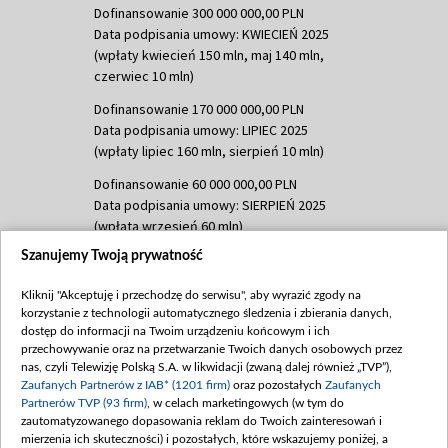
Dofinansowanie 300 000 000,00 PLN
Data podpisania umowy: KWIECIEŃ 2025
(wpłaty kwiecień 150 mln, maj 140 mln,
czerwiec 10 mln)
Dofinansowanie 170 000 000,00 PLN
Data podpisania umowy: LIPIEC 2025
(wpłaty lipiec 160 mln, sierpień 10 mln)
Dofinansowanie 60 000 000,00 PLN
Data podpisania umowy: SIERPIEŃ 2025
(wpłata wrzesień 60 mln)
Szanujemy Twoją prywatność
Dofinansowanie 635 783 051,21 PLN
Data podpisania umowy: WRZESIEŃ 2025
Kliknij "Akceptuję i przechodzę do serwisu", aby wyrazić zgody na
(wpłata wrzesień 100 mln, październik 350
korzystanie z technologii automatycznego śledzenia i zbierania danych,
mln, listopad 265 mln)
dostęp do informacji na Twoim urządzeniu końcowym i ich
przechowywanie oraz na przetwarzanie Twoich danych osobowych przez
Dofinansowanie 48 862 000,00 PLN
nas, czyli Telewizję Polską S.A. w likwidacji (zwaną dalej również „TVP”),
Data podpisania umowy: GRUDZIEŃ 2025
Zaufanych Partnerów z IAB* (1201 firm)
oraz pozostałych
Zaufanych
(wpłata grudzień 60,548 mln)
Partnerów TVP (93 firm)
, w celach marketingowych (w tym do
zautomatyzowanego dopasowania reklam do Twoich zainteresowań i
Dofinansowanie 900 000 000,00 PLN
mierzenia ich skuteczności) i pozostałych, które wskazujemy poniżej, a