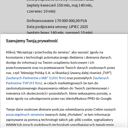
(wpłaty kwiecień 150 mln, maj 140 mln,
czerwiec 10 mln)
Dofinansowanie 170 000 000,00 PLN
Data podpisania umowy: LIPIEC 2025
(wpłaty lipiec 160 mln, sierpień 10 mln)
Szanujemy Twoją prywatność
Dofinansowanie 60 000 000,00 PLN
Data podpisania umowy: SIERPIEŃ 2025
Kliknij "Akceptuję i przechodzę do serwisu", aby wyrazić zgody na
(wpłata wrzesień 60 mln)
korzystanie z technologii automatycznego śledzenia i zbierania danych,
Dofinansowanie 635 783 051,21 PLN
dostęp do informacji na Twoim urządzeniu końcowym i ich
przechowywanie oraz na przetwarzanie Twoich danych osobowych przez
Data podpisania umowy: WRZESIEŃ 2025
nas, czyli Telewizję Polską S.A. w likwidacji (zwaną dalej również „TVP”),
(wpłata wrzesień 100 mln, październik 350
Zaufanych Partnerów z IAB* (1201 firm)
oraz pozostałych
Zaufanych
mln, listopad 265 mln)
Partnerów TVP (93 firm)
, w celach marketingowych (w tym do
zautomatyzowanego dopasowania reklam do Twoich zainteresowań i
Dofinansowanie 48 862 000,00 PLN
mierzenia ich skuteczności) i pozostałych, które wskazujemy poniżej, a
Data podpisania umowy: GRUDZIEŃ 2025
także zgody na udostępnianie przez nas identyfikatora PPID do Google.
(wpłata grudzień 60,548 mln)
Twoje dane osobowe zbierane podczas odwiedzania przez Ciebie naszych
Dofinansowanie 900 000 000,00 PLN
poszczególnych serwisów
zwanych dalej „Portalem”, w tym informacje
Data podpisania umowy: LUTY 2026 (wpłata
zapisywane za pomocą technologii takich jak: pliki cookie, sygnalizatory
26 lutego 80 mln, 4 marca 370 mln,
8
WWW lub innych podobnych technologii umożliwiających świadczenie