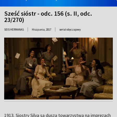
Sześć sióstr - odc. 156 (s. II, odc.
23/270)
|
|
SEIS HERMANAS
Hiszpania,
2017
serial obyczajowy
1913. Siostry Silva są duszą towarzystwa na imprezach