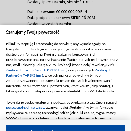
(wpłaty lipiec 160 mln, sierpień 10 mln)
Dofinansowanie 60 000 000,00 PLN
Data podpisania umowy: SIERPIEŃ 2025
(wpłata wrzesień 60 mln)
Szanujemy Twoją prywatność
Dofinansowanie 635 783 051,21 PLN
Data podpisania umowy: WRZESIEŃ 2025
Kliknij "Akceptuję i przechodzę do serwisu", aby wyrazić zgody na
(wpłata wrzesień 100 mln, październik 350
korzystanie z technologii automatycznego śledzenia i zbierania danych,
mln, listopad 265 mln)
dostęp do informacji na Twoim urządzeniu końcowym i ich
przechowywanie oraz na przetwarzanie Twoich danych osobowych przez
Dofinansowanie 48 862 000,00 PLN
nas, czyli Telewizję Polską S.A. w likwidacji (zwaną dalej również „TVP”),
Data podpisania umowy: GRUDZIEŃ 2025
Zaufanych Partnerów z IAB* (1201 firm)
oraz pozostałych
Zaufanych
(wpłata grudzień 60,548 mln)
Partnerów TVP (93 firm)
, w celach marketingowych (w tym do
zautomatyzowanego dopasowania reklam do Twoich zainteresowań i
Dofinansowanie 900 000 000,00 PLN
mierzenia ich skuteczności) i pozostałych, które wskazujemy poniżej, a
Data podpisania umowy: LUTY 2026 (wpłata
także zgody na udostępnianie przez nas identyfikatora PPID do Google.
26 lutego 80 mln, 4 marca 370 mln,
8
kwiecień 180 mln, 7 maja 180 mln, 8
Twoje dane osobowe zbierane podczas odwiedzania przez Ciebie naszych
czerwca 90 mln)
poszczególnych serwisów
zwanych dalej „Portalem”, w tym informacje
zapisywane za pomocą technologii takich jak: pliki cookie, sygnalizatory
Dofinansowanie 250 000 000,00 PLN
WWW lub innych podobnych technologii umożliwiających świadczenie
Data podpisania umowy LIPIEC 2026 (wpłata
dopasowanych i bezpiecznych usług, personalizację treści oraz reklam,
udostępnianie funkcji mediów społecznościowych oraz analizowanie ruchu
4 sierpnia 250 mln