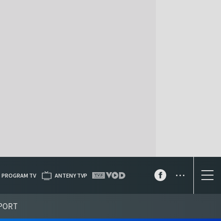
...
PROGRAM TV
ANTENY TVP
PORT