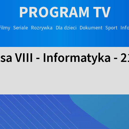
PROGRAM TV
Filmy
Seriale
Rozrywka
Dla dzieci
Dokument
Sport
Inf
sa VIII - Informatyka - 