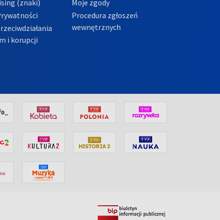
sing (znaki)
Moje zgody
Prywatności
Procedura zgłoszeń
wewnętrznych
przeciwdziałania
m i korupcji