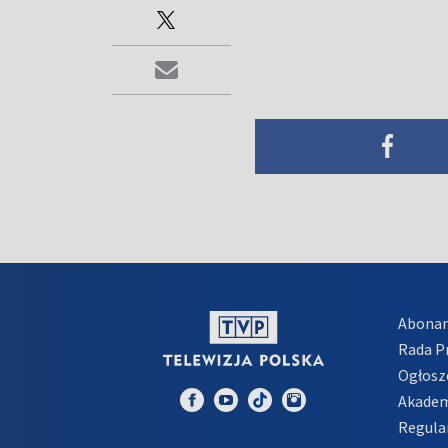
Abona
Rada 
Ogłosz
Akadem
Regula