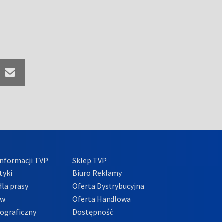
nformacji TVP
Sklep TVP
tyki
Biuro Reklamy
la prasy
Oferta Dystrybucyjna
ów
Oferta Handlowa
tograficzny
Dostępność