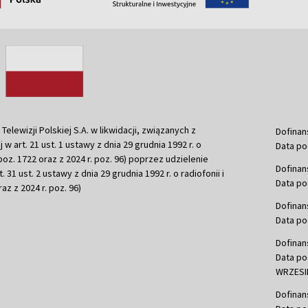
ewizji Polskiej S.A. w likwidacji, związanych z
Dofinan
j w art. 21 ust. 1 ustawy z dnia 29 grudnia 1992 r. o
Data po
r. poz. 1722 oraz z 2024 r. poz. 96) poprzez udzielenie
Dofinan
 31 ust. 2 ustawy z dnia 29 grudnia 1992 r. o radiofonii i
Data po
raz z 2024 r. poz. 96)
Dofinan
Data po
Dofinan
Data po
WRZESIE
Dofinan