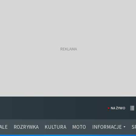
NA ŻYWO
ALE
ROZRYWKA
KULTURA
MOTO
INFORMACJE
S