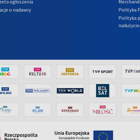
zeta ogłoszenia
Merchandi
acje o nadawcy
Polityka 
Polityka 
nadużycio