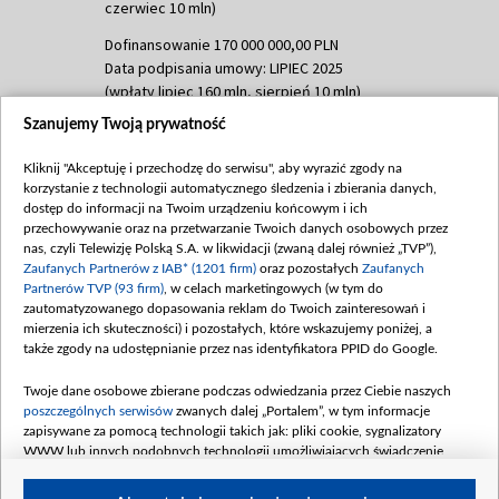
czerwiec 10 mln)
Dofinansowanie 170 000 000,00 PLN
Data podpisania umowy: LIPIEC 2025
(wpłaty lipiec 160 mln, sierpień 10 mln)
Szanujemy Twoją prywatność
Dofinansowanie 60 000 000,00 PLN
Data podpisania umowy: SIERPIEŃ 2025
Kliknij "Akceptuję i przechodzę do serwisu", aby wyrazić zgody na
(wpłata wrzesień 60 mln)
korzystanie z technologii automatycznego śledzenia i zbierania danych,
Dofinansowanie 635 783 051,21 PLN
dostęp do informacji na Twoim urządzeniu końcowym i ich
przechowywanie oraz na przetwarzanie Twoich danych osobowych przez
Data podpisania umowy: WRZESIEŃ 2025
nas, czyli Telewizję Polską S.A. w likwidacji (zwaną dalej również „TVP”),
(wpłata wrzesień 100 mln, październik 350
Zaufanych Partnerów z IAB* (1201 firm)
oraz pozostałych
Zaufanych
mln, listopad 265 mln)
Partnerów TVP (93 firm)
, w celach marketingowych (w tym do
zautomatyzowanego dopasowania reklam do Twoich zainteresowań i
Dofinansowanie 48 862 000,00 PLN
mierzenia ich skuteczności) i pozostałych, które wskazujemy poniżej, a
Data podpisania umowy: GRUDZIEŃ 2025
także zgody na udostępnianie przez nas identyfikatora PPID do Google.
(wpłata grudzień 60,548 mln)
Twoje dane osobowe zbierane podczas odwiedzania przez Ciebie naszych
Dofinansowanie 900 000 000,00 PLN
poszczególnych serwisów
zwanych dalej „Portalem”, w tym informacje
Data podpisania umowy: LUTY 2026 (wpłata
zapisywane za pomocą technologii takich jak: pliki cookie, sygnalizatory
26 lutego 80 mln, 4 marca 370 mln,
8
WWW lub innych podobnych technologii umożliwiających świadczenie
kwiecień 180 mln, 7 maja 180 mln, 8
dopasowanych i bezpiecznych usług, personalizację treści oraz reklam,
udostępnianie funkcji mediów społecznościowych oraz analizowanie ruchu
czerwca 90 mln)