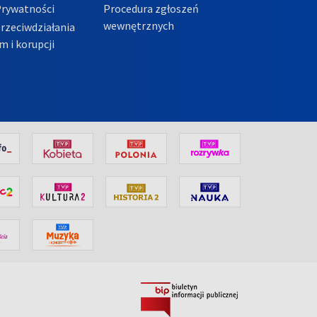
Prywatności
Procedura zgłoszeń
wewnętrznych
przeciwdziałania
m i korupcji