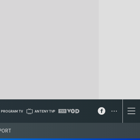
...
PROGRAM TV
ANTENY TVP
PORT