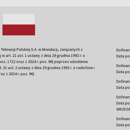
ewizji Polskiej S.A. w likwidacji, związanych z
Dofinan
j w art. 21 ust. 1 ustawy z dnia 29 grudnia 1992 r. o
Data po
r. poz. 1722 oraz z 2024 r. poz. 96) poprzez udzielenie
Dofinan
 31 ust. 2 ustawy z dnia 29 grudnia 1992 r. o radiofonii i
Data po
raz z 2024 r. poz. 96)
Dofinan
Data po
Dofinan
Data po
WRZESIE
Dofinan
Data po