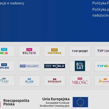
acje o nadawcy
Polityka 
Polityka 
nadużycio