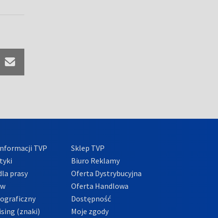
nformacji TVP
Sklep TVP
tyki
Biuro Reklamy
la prasy
Oferta Dystrybucyjna
ów
Oferta Handlowa
tograficzny
Dostępność
sing (znaki)
Moje zgody