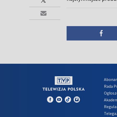
Abona
Rada 
Ogłosz
Akadem
Regula
Telega