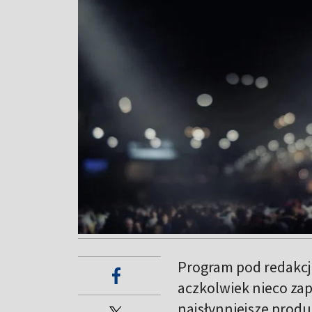
Program pod redakcj
aczkolwiek nieco za
najsłynniejsze produk