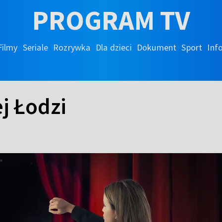
PROGRAM TV
Filmy
Seriale
Rozrywka
Dla dzieci
Dokument
Sport
Inf
j Łodzi