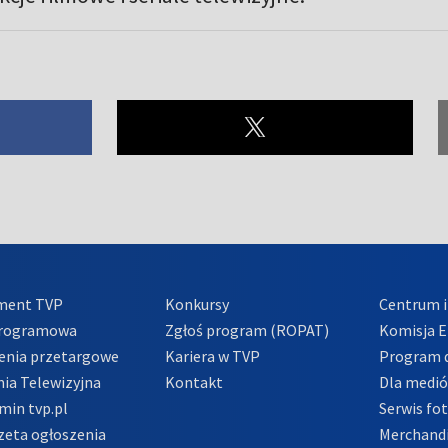
ment TVP
Konkursy
Centrum i
Programowa
Zgłoś program (ROPAT)
Komisja E
enia przetargowe
Kariera w TVP
Program d
ia Telewizyjna
Kontakt
Dla medi
min tvp.pl
Serwis fo
zeta ogłoszenia
Merchandi