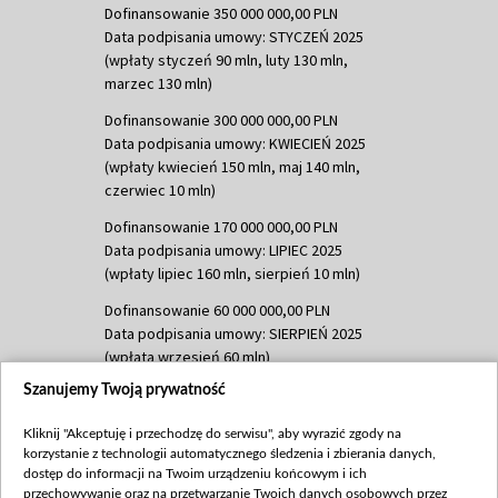
Dofinansowanie 350 000 000,00 PLN
Data podpisania umowy: STYCZEŃ 2025
(wpłaty styczeń 90 mln, luty 130 mln,
marzec 130 mln)
Dofinansowanie 300 000 000,00 PLN
Data podpisania umowy: KWIECIEŃ 2025
(wpłaty kwiecień 150 mln, maj 140 mln,
czerwiec 10 mln)
Dofinansowanie 170 000 000,00 PLN
Data podpisania umowy: LIPIEC 2025
(wpłaty lipiec 160 mln, sierpień 10 mln)
Dofinansowanie 60 000 000,00 PLN
Data podpisania umowy: SIERPIEŃ 2025
(wpłata wrzesień 60 mln)
Szanujemy Twoją prywatność
Dofinansowanie 635 783 051,21 PLN
Data podpisania umowy: WRZESIEŃ 2025
Kliknij "Akceptuję i przechodzę do serwisu", aby wyrazić zgody na
(wpłata wrzesień 100 mln, październik 350
korzystanie z technologii automatycznego śledzenia i zbierania danych,
mln, listopad 265 mln)
dostęp do informacji na Twoim urządzeniu końcowym i ich
przechowywanie oraz na przetwarzanie Twoich danych osobowych przez