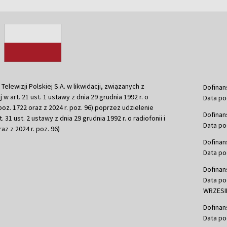
ewizji Polskiej S.A. w likwidacji, związanych z
Dofinan
j w art. 21 ust. 1 ustawy z dnia 29 grudnia 1992 r. o
Data po
r. poz. 1722 oraz z 2024 r. poz. 96) poprzez udzielenie
Dofinan
 31 ust. 2 ustawy z dnia 29 grudnia 1992 r. o radiofonii i
Data po
raz z 2024 r. poz. 96)
Dofinan
Data po
Dofinan
Data po
WRZESIE
Dofinan
Data po