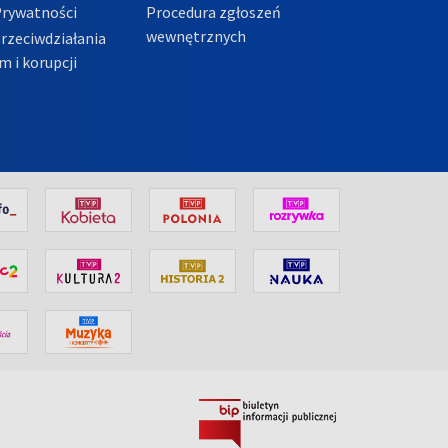
Prywatności
Procedura zgłoszeń
wewnętrznych
przeciwdziałania
m i korupcji