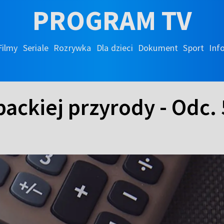
PROGRAM TV
Filmy
Seriale
Rozrywka
Dla dzieci
Dokument
Sport
Inf
ackiej przyrody - Odc. 