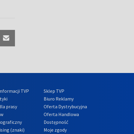
nformacji TVP
Sklep TVP
tyki
Biuro Reklamy
la prasy
Oferta Dystrybucyjna
ów
Oferta Handlowa
tograficzny
Dostępność
sing (znaki)
Moje zgody