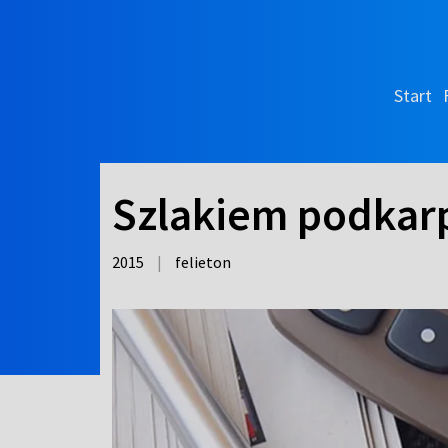
Start
Szlakiem podkarp
2015
|
felieton