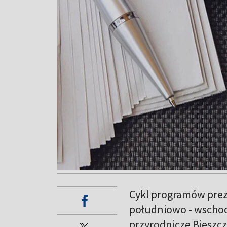
Cykl programów prez
południowo - wschod
przyrodnicze Bieszc