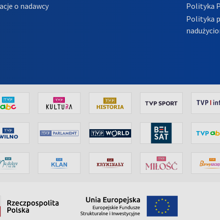
acje o nadawcy
Polityka 
Polityka 
nadużycio