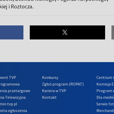
ej i Roztocza.
ment TVP
Konkursy
Centrum i
Programowa
Zgłoś program (ROPAT)
Komisja E
enia przetargowe
Kariera w TVP
Program d
ia Telewizyjna
Kontakt
Dla medi
min tvp.pl
Serwis fo
zeta ogłoszenia
Merchandi