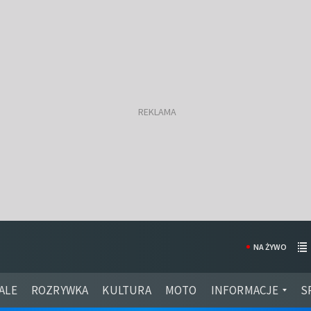
NA ŻYWO
ALE
ROZRYWKA
KULTURA
MOTO
INFORMACJE
S