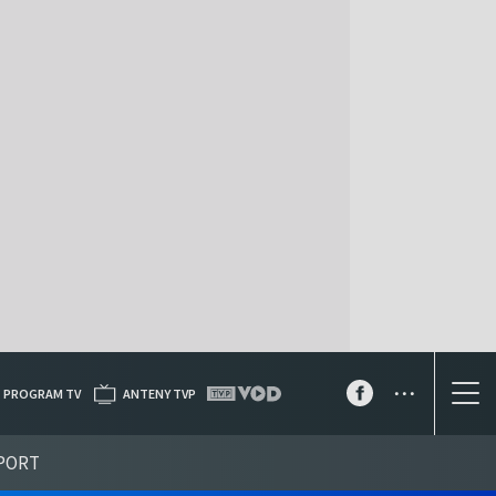
...
PROGRAM TV
ANTENY TVP
PORT