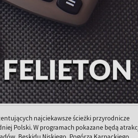
entujących najciekawsze ścieżki przyrodnicze
niej Polski. W programach pokazane będą atrakc
zadów, Beskidu Niskiego, Pogórza Karpackiego,