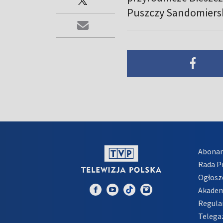
Puszczy Sandomierski
Abona
Rada 
Ogłosz
Akadem
Regula
Telega