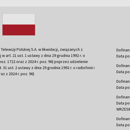
ewizji Polskiej S.A. w likwidacji, związanych z
Dofinan
j w art. 21 ust. 1 ustawy z dnia 29 grudnia 1992 r. o
Data po
r. poz. 1722 oraz z 2024 r. poz. 96) poprzez udzielenie
Dofinan
 31 ust. 2 ustawy z dnia 29 grudnia 1992 r. o radiofonii i
Data po
raz z 2024 r. poz. 96)
Dofinan
Data po
Dofinan
Data po
WRZESIE
Dofinan
Data po