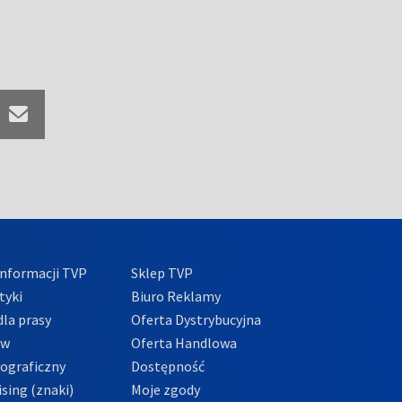
nformacji TVP
Sklep TVP
tyki
Biuro Reklamy
la prasy
Oferta Dystrybucyjna
ów
Oferta Handlowa
tograficzny
Dostępność
sing (znaki)
Moje zgody