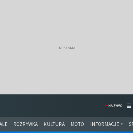
NA ŻYWO
ALE
ROZRYWKA
KULTURA
MOTO
INFORMACJE
S