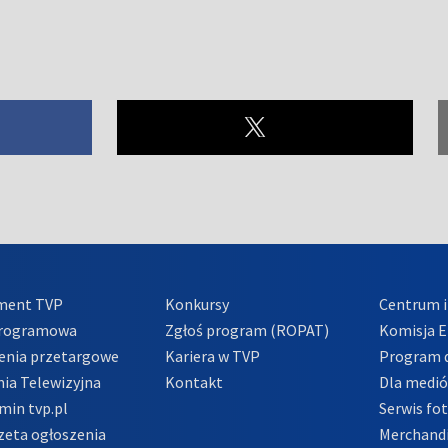
ment TVP
Konkursy
Centrum i
Programowa
Zgłoś program (ROPAT)
Komisja E
enia przetargowe
Kariera w TVP
Program d
ia Telewizyjna
Kontakt
Dla medi
min tvp.pl
Serwis fo
zeta ogłoszenia
Merchandi