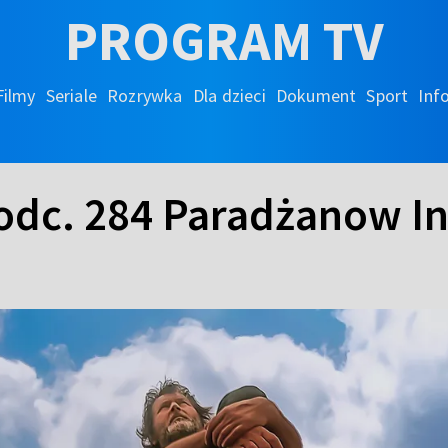
PROGRAM TV
Filmy
Seriale
Rozrywka
Dla dzieci
Dokument
Sport
Inf
odc. 284 Paradżanow In