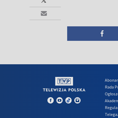
Abona
Rada 
Ogłosz
Akadem
Regula
Telega