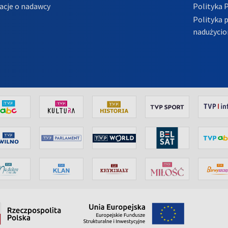
acje o nadawcy
Polityka 
Polityka 
nadużycio