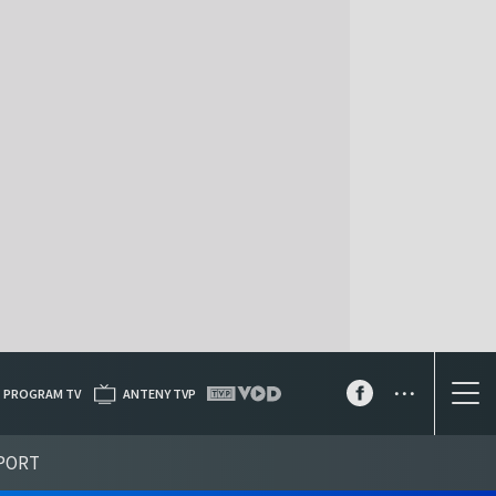
...
PROGRAM TV
ANTENY TVP
PORT