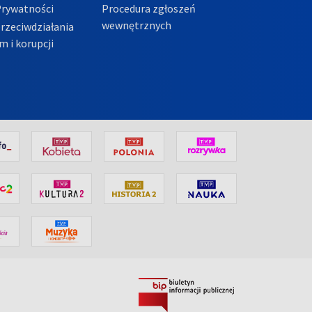
Prywatności
Procedura zgłoszeń
wewnętrznych
przeciwdziałania
m i korupcji