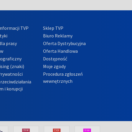
nformacji TVP
Sklep TVP
tyki
Biuro Reklamy
la prasy
Oferta Dystrybucyjna
ów
Oferta Handlowa
tograficzny
Dostępność
sing (znaki)
Moje zgody
Prywatności
Procedura zgłoszeń
wewnętrznych
przeciwdziałania
m i korupcji