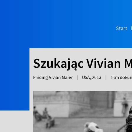
Start
Szukając Vivian 
Finding Vivian Maier
|
USA,
2013
|
film doku