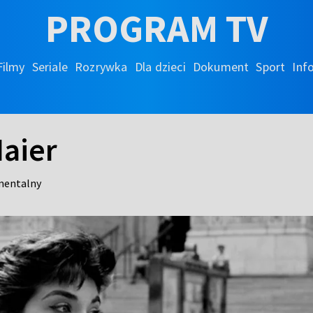
PROGRAM TV
Filmy
Seriale
Rozrywka
Dla dzieci
Dokument
Sport
Inf
Maier
mentalny