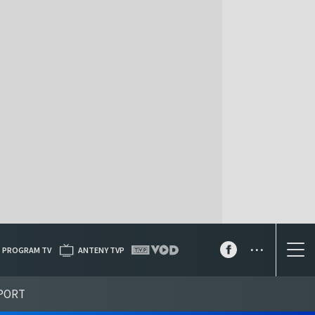
...
PROGRAM TV
ANTENY TVP
PORT