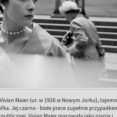
 Vivian Maier (ur. w 1926 w Nowym Jorku), tajemn
ka. Jej czarno - białe prace zupełnie przypadki
i publicznej. Vivian Maier pracowała jako niania i