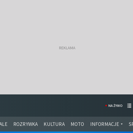
NA ŻYWO
ALE
ROZRYWKA
KULTURA
MOTO
INFORMACJE
S