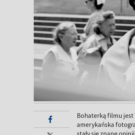
Bohaterką filmu jest
amerykańska fotograf
stały sie znane opini