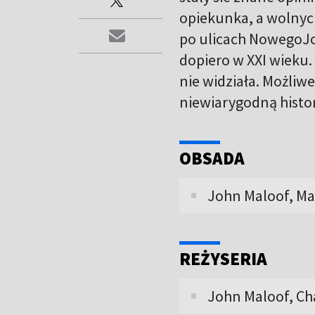
opiekunka, a wolnyc
po ulicach NowegoJor
dopiero w XXI wieku.
nie widziała. Możliw
niewiarygodną histori
OBSADA
John Maloof, Ma
REŻYSERIA
John Maloof, Cha