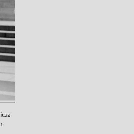
icza
em