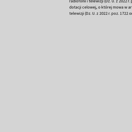
radiofonii i telewizji (Dz. U. z 2022 
dotacji celowej, o której mowa w art.
telewizji (Dz. U. z 2022 r. poz. 1722 o