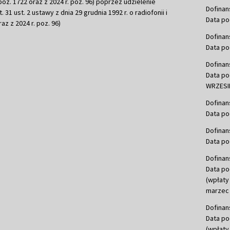
r. poz. 1722 oraz z 2024 r. poz. 96) poprzez udzielenie
Dofinan
 31 ust. 2 ustawy z dnia 29 grudnia 1992 r. o radiofonii i
Data po
raz z 2024 r. poz. 96)
Dofinan
Data po
Dofinan
Data po
WRZESIE
Dofinan
Data po
Dofinan
Data po
Dofinan
Data po
(wpłaty
marzec 
Dofinan
Data po
(wpłaty