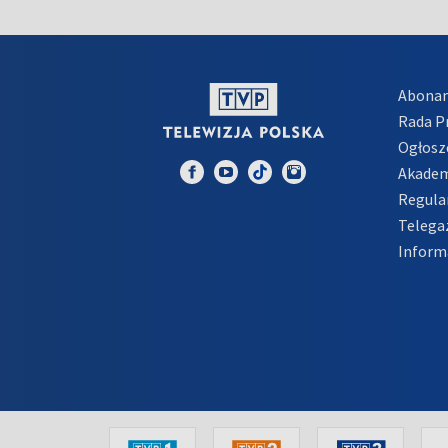
Abona
Rada 
Ogłosz
Akadem
Regula
Telega
Inform