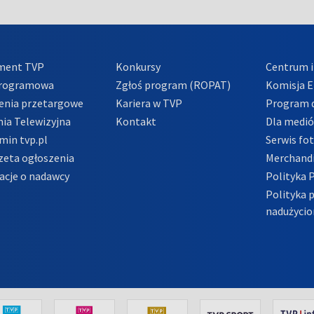
ment TVP
Konkursy
Centrum i
Programowa
Zgłoś program (ROPAT)
Komisja E
enia przetargowe
Kariera w TVP
Program d
ia Telewizyjna
Kontakt
Dla medi
min tvp.pl
Serwis fo
zeta ogłoszenia
Merchandi
acje o nadawcy
Polityka 
Polityka 
nadużycio