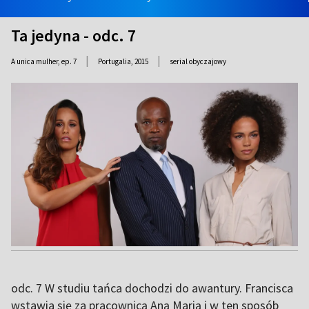
Ta jedyna - odc. 7
|
|
A unica mulher, ep. 7
Portugalia,
2015
serial obyczajowy
odc. 7 W studiu tańca dochodzi do awantury. Francisca
wstawia się za pracownicą Aną Marią i w ten sposób