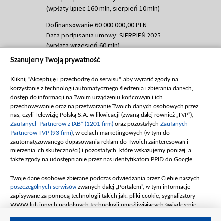
(wpłaty lipiec 160 mln, sierpień 10 mln)
Dofinansowanie 60 000 000,00 PLN
Data podpisania umowy: SIERPIEŃ 2025
(wpłata wrzesień 60 mln)
Szanujemy Twoją prywatność
Dofinansowanie 635 783 051,21 PLN
Data podpisania umowy: WRZESIEŃ 2025
Kliknij "Akceptuję i przechodzę do serwisu", aby wyrazić zgody na
(wpłata wrzesień 100 mln, październik 350
korzystanie z technologii automatycznego śledzenia i zbierania danych,
mln, listopad 265 mln)
dostęp do informacji na Twoim urządzeniu końcowym i ich
przechowywanie oraz na przetwarzanie Twoich danych osobowych przez
Dofinansowanie 48 862 000,00 PLN
nas, czyli Telewizję Polską S.A. w likwidacji (zwaną dalej również „TVP”),
Data podpisania umowy: GRUDZIEŃ 2025
Zaufanych Partnerów z IAB* (1201 firm)
oraz pozostałych
Zaufanych
(wpłata grudzień 60,548 mln)
Partnerów TVP (93 firm)
, w celach marketingowych (w tym do
zautomatyzowanego dopasowania reklam do Twoich zainteresowań i
Dofinansowanie 900 000 000,00 PLN
mierzenia ich skuteczności) i pozostałych, które wskazujemy poniżej, a
Data podpisania umowy: LUTY 2026 (wpłata
także zgody na udostępnianie przez nas identyfikatora PPID do Google.
26 lutego 80 mln, 4 marca 370 mln,
8
kwiecień 180 mln, 7 maja 180 mln, 8
Twoje dane osobowe zbierane podczas odwiedzania przez Ciebie naszych
czerwca 90 mln)
poszczególnych serwisów
zwanych dalej „Portalem”, w tym informacje
zapisywane za pomocą technologii takich jak: pliki cookie, sygnalizatory
Dofinansowanie 250 000 000,00 PLN
WWW lub innych podobnych technologii umożliwiających świadczenie
Data podpisania umowy LIPIEC 2026 (wpłata
dopasowanych i bezpiecznych usług, personalizację treści oraz reklam,