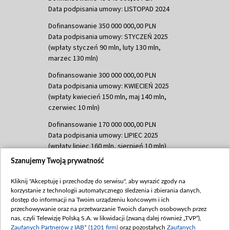
Data podpisania umowy: LISTOPAD 2024
Dofinansowanie 350 000 000,00 PLN
Data podpisania umowy: STYCZEŃ 2025
(wpłaty styczeń 90 mln, luty 130 mln,
marzec 130 mln)
Dofinansowanie 300 000 000,00 PLN
Data podpisania umowy: KWIECIEŃ 2025
(wpłaty kwiecień 150 mln, maj 140 mln,
czerwiec 10 mln)
Dofinansowanie 170 000 000,00 PLN
Data podpisania umowy: LIPIEC 2025
(wpłaty lipiec 160 mln, sierpień 10 mln)
Szanujemy Twoją prywatność
Dofinansowanie 60 000 000,00 PLN
Data podpisania umowy: SIERPIEŃ 2025
Kliknij "Akceptuję i przechodzę do serwisu", aby wyrazić zgody na
(wpłata wrzesień 60 mln)
korzystanie z technologii automatycznego śledzenia i zbierania danych,
Dofinansowanie 635 783 051,21 PLN
dostęp do informacji na Twoim urządzeniu końcowym i ich
przechowywanie oraz na przetwarzanie Twoich danych osobowych przez
Data podpisania umowy: WRZESIEŃ 2025
nas, czyli Telewizję Polską S.A. w likwidacji (zwaną dalej również „TVP”),
(wpłata wrzesień 100 mln, październik 350
Zaufanych Partnerów z IAB* (1201 firm)
oraz pozostałych
Zaufanych