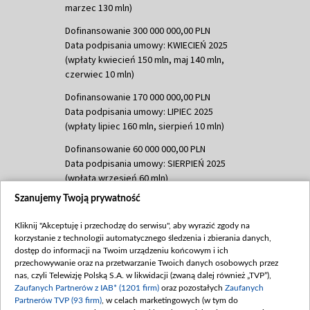
marzec 130 mln)
Dofinansowanie 300 000 000,00 PLN
Data podpisania umowy: KWIECIEŃ 2025
(wpłaty kwiecień 150 mln, maj 140 mln,
czerwiec 10 mln)
Dofinansowanie 170 000 000,00 PLN
Data podpisania umowy: LIPIEC 2025
(wpłaty lipiec 160 mln, sierpień 10 mln)
Dofinansowanie 60 000 000,00 PLN
Data podpisania umowy: SIERPIEŃ 2025
(wpłata wrzesień 60 mln)
Szanujemy Twoją prywatność
Dofinansowanie 635 783 051,21 PLN
Data podpisania umowy: WRZESIEŃ 2025
Kliknij "Akceptuję i przechodzę do serwisu", aby wyrazić zgody na
(wpłata wrzesień 100 mln, październik 350
korzystanie z technologii automatycznego śledzenia i zbierania danych,
mln, listopad 265 mln)
dostęp do informacji na Twoim urządzeniu końcowym i ich
przechowywanie oraz na przetwarzanie Twoich danych osobowych przez
Dofinansowanie 48 862 000,00 PLN
nas, czyli Telewizję Polską S.A. w likwidacji (zwaną dalej również „TVP”),
Data podpisania umowy: GRUDZIEŃ 2025
Zaufanych Partnerów z IAB* (1201 firm)
oraz pozostałych
Zaufanych
(wpłata grudzień 60,548 mln)
Partnerów TVP (93 firm)
, w celach marketingowych (w tym do