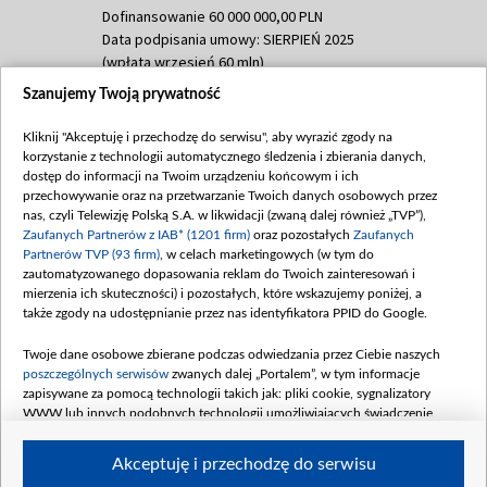
Dofinansowanie 60 000 000,00 PLN
Data podpisania umowy: SIERPIEŃ 2025
(wpłata wrzesień 60 mln)
Szanujemy Twoją prywatność
Dofinansowanie 635 783 051,21 PLN
Data podpisania umowy: WRZESIEŃ 2025
Kliknij "Akceptuję i przechodzę do serwisu", aby wyrazić zgody na
(wpłata wrzesień 100 mln, październik 350
korzystanie z technologii automatycznego śledzenia i zbierania danych,
mln, listopad 265 mln)
dostęp do informacji na Twoim urządzeniu końcowym i ich
przechowywanie oraz na przetwarzanie Twoich danych osobowych przez
Dofinansowanie 48 862 000,00 PLN
nas, czyli Telewizję Polską S.A. w likwidacji (zwaną dalej również „TVP”),
Data podpisania umowy: GRUDZIEŃ 2025
Zaufanych Partnerów z IAB* (1201 firm)
oraz pozostałych
Zaufanych
(wpłata grudzień 60,548 mln)
Partnerów TVP (93 firm)
, w celach marketingowych (w tym do
zautomatyzowanego dopasowania reklam do Twoich zainteresowań i
Dofinansowanie 900 000 000,00 PLN
mierzenia ich skuteczności) i pozostałych, które wskazujemy poniżej, a
Data podpisania umowy: LUTY 2026 (wpłata
także zgody na udostępnianie przez nas identyfikatora PPID do Google.
26 lutego 80 mln, 4 marca 370 mln,
8
kwiecień 180 mln, 7 maja 180 mln, 8
Twoje dane osobowe zbierane podczas odwiedzania przez Ciebie naszych
czerwca 90 mln)
poszczególnych serwisów
zwanych dalej „Portalem”, w tym informacje
zapisywane za pomocą technologii takich jak: pliki cookie, sygnalizatory
Dofinansowanie 250 000 000,00 PLN
WWW lub innych podobnych technologii umożliwiających świadczenie
Data podpisania umowy LIPIEC 2026 (wpłata
dopasowanych i bezpiecznych usług, personalizację treści oraz reklam,
udostępnianie funkcji mediów społecznościowych oraz analizowanie ruchu
4 sierpnia 250 mln
Akceptuję i przechodzę do serwisu
w Internecie.