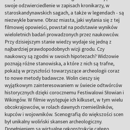
swoje odzwierciedlenie w zapisach kronikarzy, w
staroskandynawskich sagach, a także w legendach - są
niezwykle barwne. Obraz miasta, jaki wyłania się z tej
filmowej opowieści, powstał na podstawie wyników
wieloletnich badań prowadzonych przez naukowców.
Przy dzisiejszym stanie wiedzy wydaje się jedną z
najbardziej prawdopodobnych wizji grodu. Czy
naukowcy są zgodni w swoich hipotezach? Widzowie
poznają różne stanowiska, a które z nich są trafne,
pokażą w przyszłości towarzyszące archeologii coraz
to nowe metody badawcze. Wolin cieszy się
wyjątkowym zainteresowaniem w świecie odtwórców
historycznych dzięki corocznemu Festiwalowi Słowian i
Wikingów. W filmie występuje ich kilkuset, w tym wielu
obcokrajowców, w rolach dawnych rzemieślników,
kupców i wojowników. Scenografią do większości scen
był unikalny woliński skansen archeologiczny.
Dopełnieniem są wirtualne rekonstrukcje całego