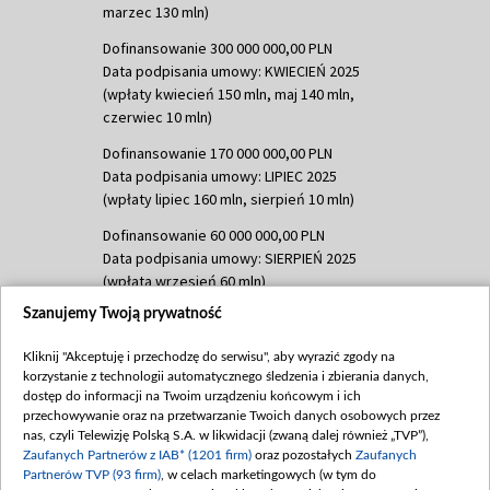
marzec 130 mln)
Dofinansowanie 300 000 000,00 PLN
Data podpisania umowy: KWIECIEŃ 2025
(wpłaty kwiecień 150 mln, maj 140 mln,
czerwiec 10 mln)
Dofinansowanie 170 000 000,00 PLN
Data podpisania umowy: LIPIEC 2025
(wpłaty lipiec 160 mln, sierpień 10 mln)
Dofinansowanie 60 000 000,00 PLN
Data podpisania umowy: SIERPIEŃ 2025
(wpłata wrzesień 60 mln)
Szanujemy Twoją prywatność
Dofinansowanie 635 783 051,21 PLN
Data podpisania umowy: WRZESIEŃ 2025
Kliknij "Akceptuję i przechodzę do serwisu", aby wyrazić zgody na
(wpłata wrzesień 100 mln, październik 350
korzystanie z technologii automatycznego śledzenia i zbierania danych,
mln, listopad 265 mln)
dostęp do informacji na Twoim urządzeniu końcowym i ich
przechowywanie oraz na przetwarzanie Twoich danych osobowych przez
Dofinansowanie 48 862 000,00 PLN
nas, czyli Telewizję Polską S.A. w likwidacji (zwaną dalej również „TVP”),
Data podpisania umowy: GRUDZIEŃ 2025
Zaufanych Partnerów z IAB* (1201 firm)
oraz pozostałych
Zaufanych
(wpłata grudzień 60,548 mln)
Partnerów TVP (93 firm)
, w celach marketingowych (w tym do