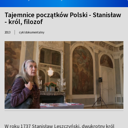
Tajemnice początków Polski - Stanisław
- król, filozof
|
2013
cykl dokumentalny
W roku 1737 Stanisław Leszczyński, dwukrotny król