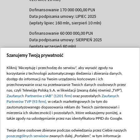
Dofinansowanie 170 000 000,00 PLN
Data podpisania umowy: LIPIEC 2025
(wpłaty lipiec 160 mln, sierpień 10 mln)
Dofinansowanie 60 000 000,00 PLN
Data podpisania umowy: SIERPIEŃ 2025
(wpłata wrzesień 60 mln)
Szanujemy Twoją prywatność
Dofinansowanie 635 783 051,21 PLN
Data podpisania umowy: WRZESIEŃ 2025
Kliknij "Akceptuję i przechodzę do serwisu", aby wyrazić zgody na
(wpłata wrzesień 100 mln, październik 350
korzystanie z technologii automatycznego śledzenia i zbierania danych,
mln, listopad 265 mln)
dostęp do informacji na Twoim urządzeniu końcowym i ich
przechowywanie oraz na przetwarzanie Twoich danych osobowych przez
Dofinansowanie 48 862 000,00 PLN
nas, czyli Telewizję Polską S.A. w likwidacji (zwaną dalej również „TVP”),
Data podpisania umowy: GRUDZIEŃ 2025
Zaufanych Partnerów z IAB* (1201 firm)
oraz pozostałych
Zaufanych
(wpłata grudzień 60,548 mln)
Partnerów TVP (93 firm)
, w celach marketingowych (w tym do
zautomatyzowanego dopasowania reklam do Twoich zainteresowań i
Dofinansowanie 900 000 000,00 PLN
mierzenia ich skuteczności) i pozostałych, które wskazujemy poniżej, a
Data podpisania umowy: LUTY 2026 (wpłata
także zgody na udostępnianie przez nas identyfikatora PPID do Google.
26 lutego 80 mln, 4 marca 370 mln,
8
kwiecień 180 mln, 7 maja 180 mln, 8
Twoje dane osobowe zbierane podczas odwiedzania przez Ciebie naszych
czerwca 90 mln)
poszczególnych serwisów
zwanych dalej „Portalem”, w tym informacje