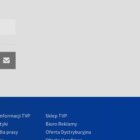
nformacji TVP
Sklep TVP
tyki
Biuro Reklamy
la prasy
Oferta Dystrybucyjna
ów
Oferta Handlowa