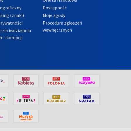
tograficzny
Dostępność
sing (znaki)
Moje zgody
Prywatności
Procedura zgłoszeń
wewnętrznych
przeciwdziałania
m i korupcji