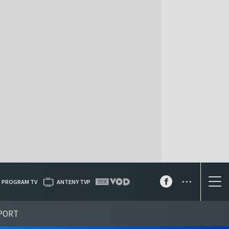
...
PROGRAM TV
ANTENY TVP
PORT