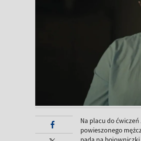
Na placu do ćwiczeń 
powieszonego mężczyz
pada na bojowniczki 