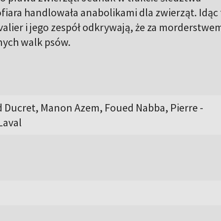
ofiara handlowała anabolikami dla zwierząt. Idąc
alier i jego zespół odkrywają, że za morderstwem
nych walk psów.
ud Ducret, Manon Azem, Foued Nabba, Pierre -
Laval