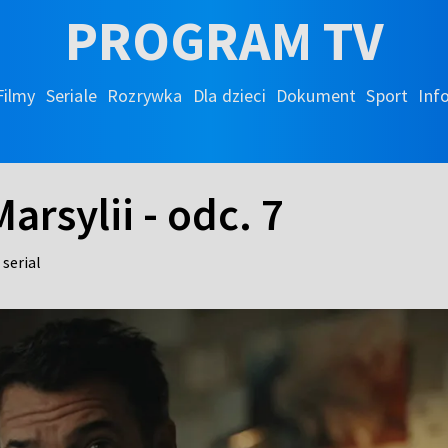
PROGRAM TV
Filmy
Seriale
Rozrywka
Dla dzieci
Dokument
Sport
Inf
Marsylii - odc. 7
serial