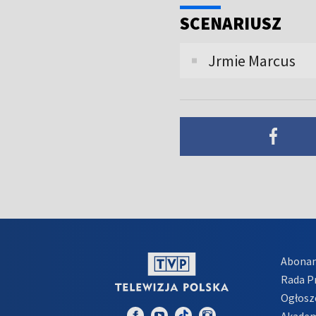
SCENARIUSZ
Jrmie Marcus
Abona
Rada 
Ogłosz
Akadem