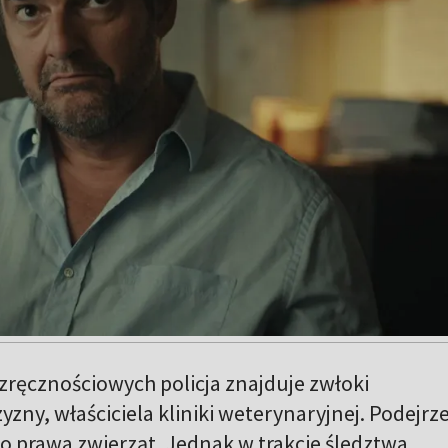
zręcznościowych policja znajduje zwłoki
ny, właściciela kliniki weterynaryjnej. Podejrz
o prawa zwierząt. Jednak w trakcie śledztwa