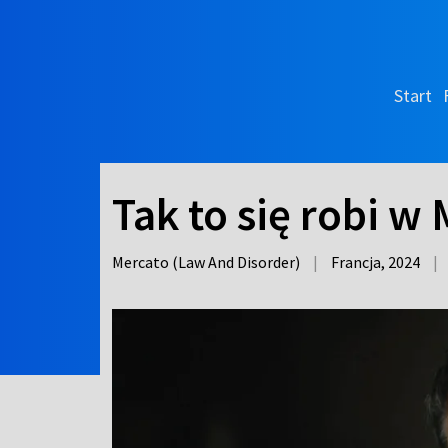
Start
Tak to się robi w 
Mercato (Law And Disorder)
|
Francja,
2024
|