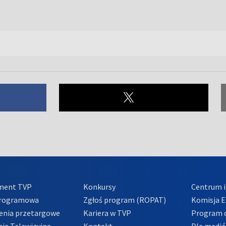
ment TVP
Konkursy
Centrum i
Programowa
Zgłoś program (ROPAT)
Komisja E
enia przetargowe
Kariera w TVP
Program d
ia Telewizyjna
Kontakt
Dla medi