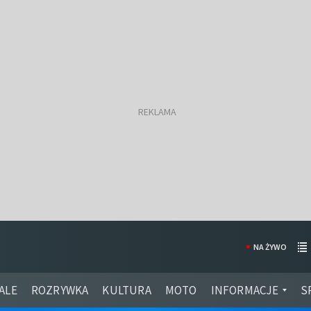
NA ŻYWO
ALE
ROZRYWKA
KULTURA
MOTO
INFORMACJE
S