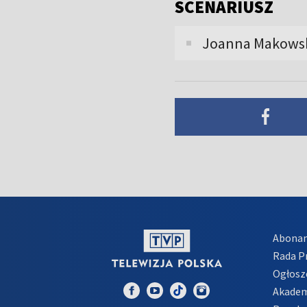
SCENARIUSZ
Joanna Makowska
Abona
Rada 
Ogłosz
Akadem