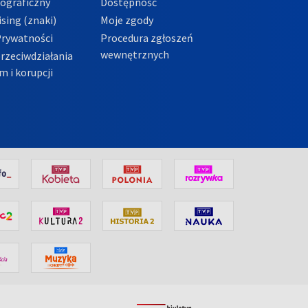
tograficzny
Dostępność
sing (znaki)
Moje zgody
Prywatności
Procedura zgłoszeń
wewnętrznych
przeciwdziałania
m i korupcji