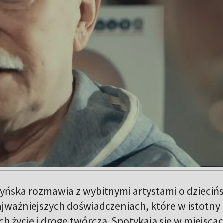
yńska rozmawia z wybitnymi artystami o dziecińs
jważniejszych doświadczeniach, które w istotny
h życie i drogę twórczą. Spotykają się w miejscac