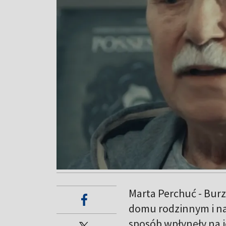
Marta Perchuć - Burz
domu rodzinnym i na
sposób wpłynęły na ic