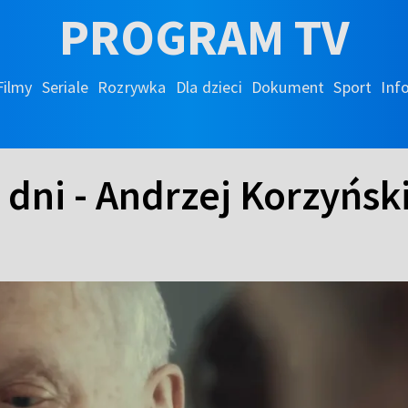
PROGRAM TV
Filmy
Seriale
Rozrywka
Dla dzieci
Dokument
Sport
Inf
 dni - Andrzej Korzyńsk