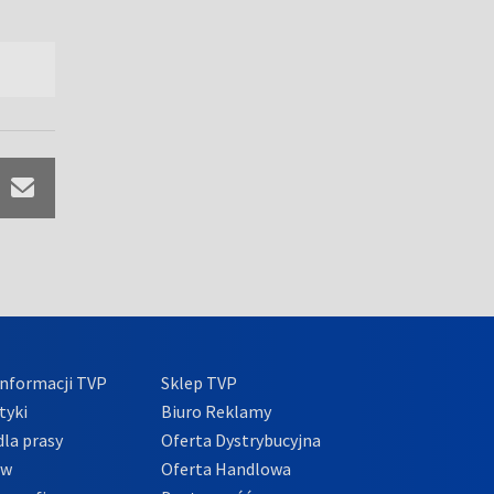
nformacji TVP
Sklep TVP
tyki
Biuro Reklamy
la prasy
Oferta Dystrybucyjna
ów
Oferta Handlowa