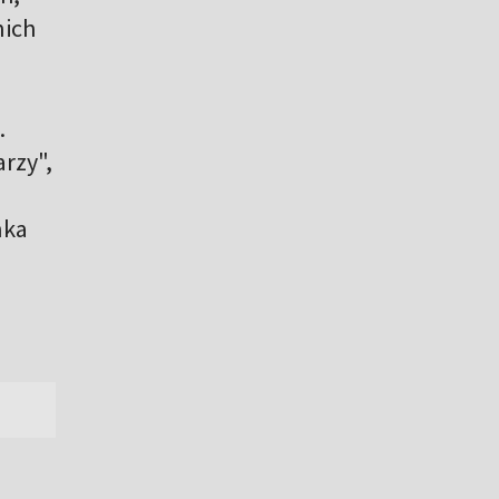
nich
.
rzy",
nka