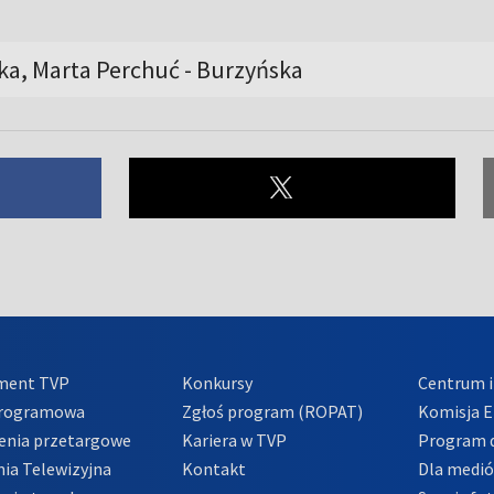
, Marta Perchuć - Burzyńska
ment TVP
Konkursy
Centrum i
Programowa
Zgłoś program (ROPAT)
Komisja E
enia przetargowe
Kariera w TVP
Program d
ia Telewizyjna
Kontakt
Dla medi