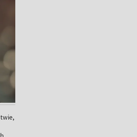
twie,
h,