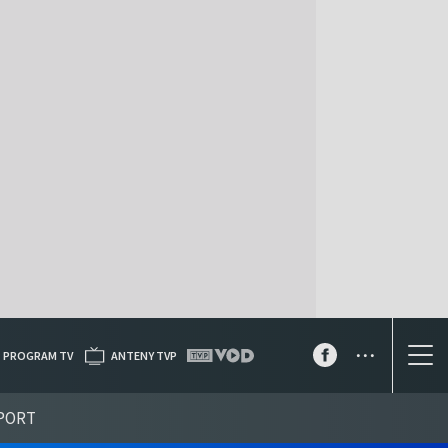
...
PROGRAM TV
ANTENY TVP
PORT