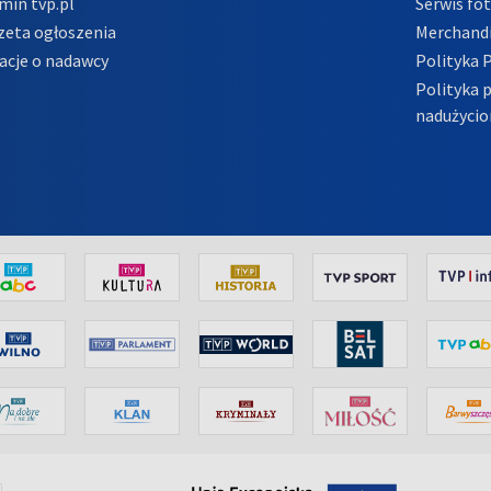
min tvp.pl
Serwis fo
zeta ogłoszenia
Merchandi
acje o nadawcy
Polityka 
Polityka 
nadużycio