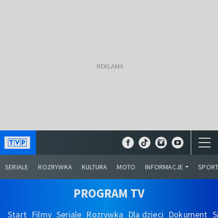
SERIALE
ROZRYWKA
KULTURA
MOTO
INFORMACJE
SPOR
PROGRAM TV
Start
Filmy
Seriale
Rozrywka
Dla dzieci
Dokument
S