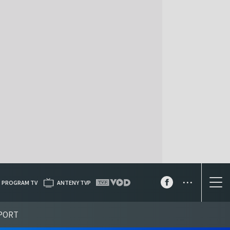
...
PROGRAM TV
ANTENY TVP
PORT