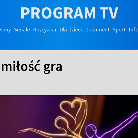
PROGRAM TV
Filmy
Seriale
Rozrywka
Dla dzieci
Dokument
Sport
Inf
miłość gra