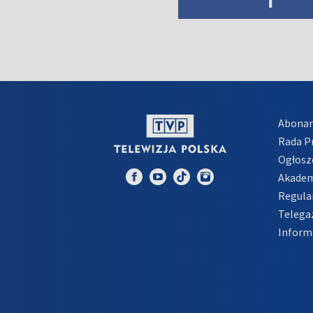
Abona
Rada 
Ogłosz
Akadem
Regula
Telega
Inform