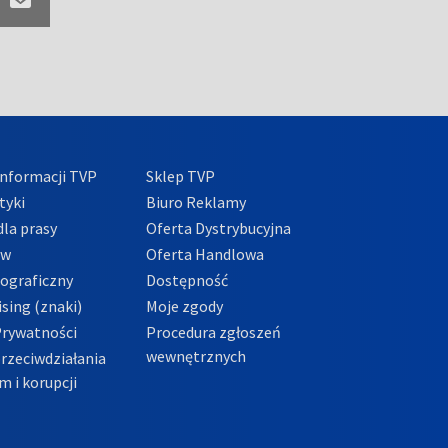
nformacji TVP
Sklep TVP
tyki
Biuro Reklamy
la prasy
Oferta Dystrybucyjna
ów
Oferta Handlowa
tograficzny
Dostępność
sing (znaki)
Moje zgody
Prywatności
Procedura zgłoszeń
wewnętrznych
przeciwdziałania
m i korupcji