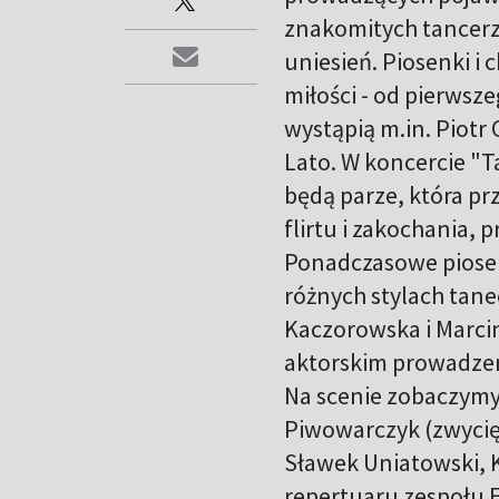
znakomitych tancerz
uniesień. Piosenki i
miłości - od pierwsz
wystąpią m.in. Piotr 
Lato. W koncercie "
będą parze, która pr
flirtu i zakochania, 
Ponadczasowe piosen
różnych stylach tan
Kaczorowska i Marci
aktorskim prowadzen
Na scenie zobaczymy 
Piwowarczyk (zwycięzc
Sławek Uniatowski, K
repertuaru zespołu E