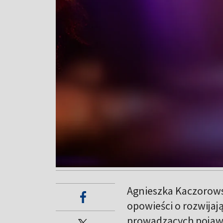
Agnieszka Kaczorows
opowieści o rozwijają
prowadzących pojawi 