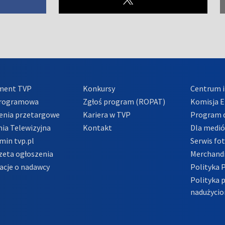
ment TVP
Konkursy
Centrum i
Programowa
Zgłoś program (ROPAT)
Komisja E
enia przetargowe
Kariera w TVP
Program d
ia Telewizyjna
Kontakt
Dla medi
min tvp.pl
Serwis fo
zeta ogłoszenia
Merchandi
acje o nadawcy
Polityka 
Polityka 
nadużycio