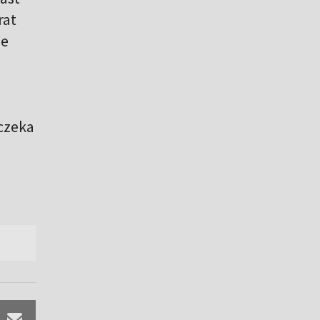
rat
ie
czeka