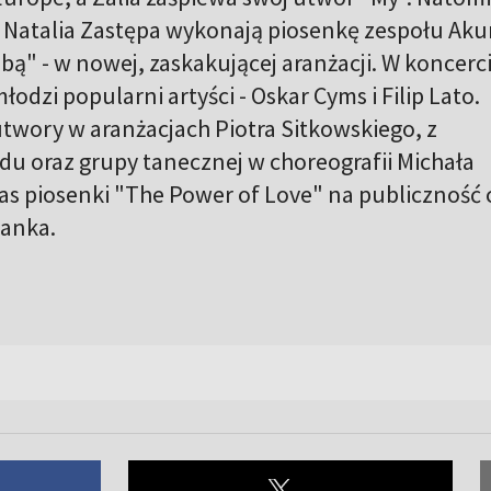
 Natalia Zastępa wykonają piosenkę zespołu Aku
obą" - w nowej, zaskakującej aranżacji. W koncerc
łodzi popularni artyści - Oskar Cyms i Filip Lato.
twory w aranżacjach Piotra Sitkowskiego, z
u oraz grupy tanecznej w choreografii Michała
as piosenki "The Power of Love" na publiczność 
ianka.