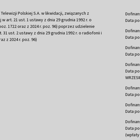
ewizji Polskiej S.A. w likwidacji, związanych z
Dofinan
j w art. 21 ust. 1 ustawy z dnia 29 grudnia 1992 r. o
Data po
r. poz. 1722 oraz z 2024 r. poz. 96) poprzez udzielenie
Dofinan
 31 ust. 2 ustawy z dnia 29 grudnia 1992 r. o radiofonii i
Data po
raz z 2024 r. poz. 96)
Dofinan
Data po
Dofinan
Data po
WRZESIE
Dofinan
Data po
Dofinan
Data po
Dofinan
Data po
(wpłaty