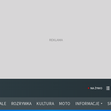
NA ŻYWO
ALE
ROZRYWKA
KULTURA
MOTO
INFORMACJE
S