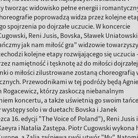
y tworząc widowisko pełne energii i romantyczn
 choreografie poprowadzą widza przez kolejne eta
ego spojrzenia po dojrzałe uczucie. W koncercie
Cugowski, Reni Jusis, Bovska, Sławek Uniatowski,
Tańczmy jak nam miłość gra" widzowie towarzysz
zechodzi kolejne etapy rozwijającego się uczucia 
przez namiętność i tęsknotę aż do miłości dojrzałej
ki o miłości zilustrowane zostaną choreografią
ecznych. Przewodnikami w tej podróży będą Agni
n Rogacewicz, którzy zaskoczą niebanalnym
iem koncertu, a także uświetnią go swoim tańc
występy solo i w duetach: Bovska i Janek
a 16. edycji "The Voice of Poland"), Reni Jusis i
aeyra i Natalia Zastępa. Piotr Cugowski wykona h
urope, a Zalia zaśpiewa swój utwór "My". Natomi