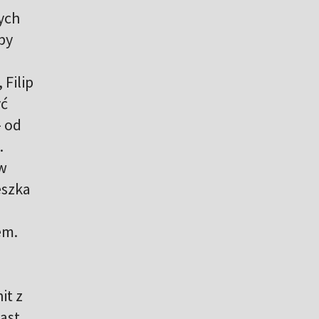
ych
py
 Filip
yć
- od
.
 w
eszka
em.
it z
ast