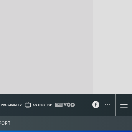
...
PROGRAM TV
ANTENY TVP
PORT