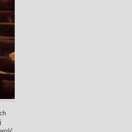
ych
j
iwość