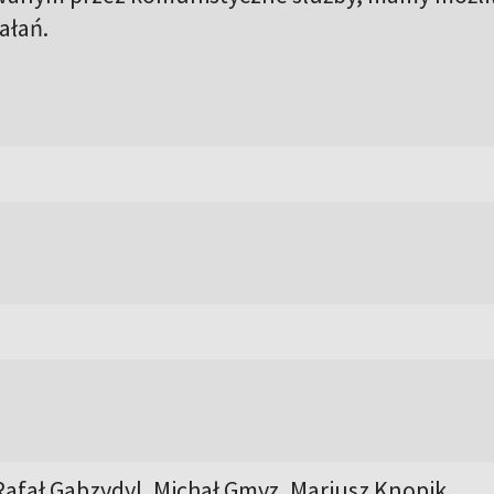
iałań.
 Rafał Gabzydyl, Michał Gmyz, Mariusz Knopik