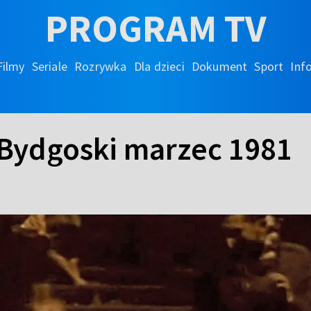
PROGRAM TV
Filmy
Seriale
Rozrywka
Dla dzieci
Dokument
Sport
Inf
 Bydgoski marzec 1981