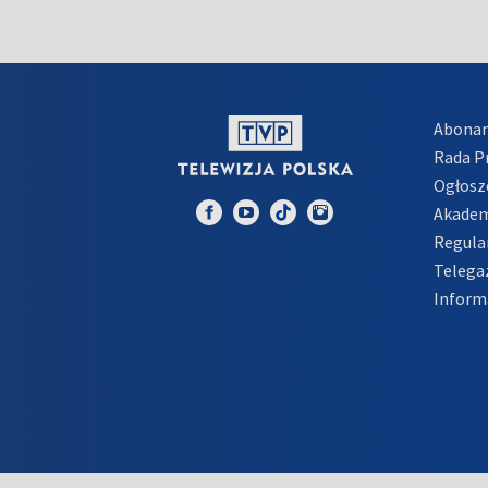
Abona
Rada 
Ogłosz
Akadem
Regula
Telega
Inform