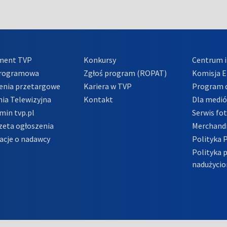
ment TVP
Konkursy
Centrum i
Programowa
Zgłoś program (ROPAT)
Komisja E
enia przetargowe
Kariera w TVP
Program d
ia Telewizyjna
Kontakt
Dla medi
min tvp.pl
Serwis fo
zeta ogłoszenia
Merchandi
acje o nadawcy
Polityka 
Polityka 
nadużycio