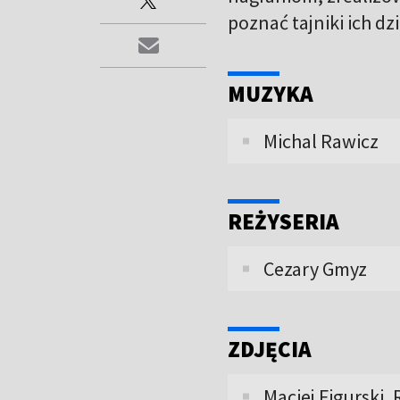
poznać tajniki ich dz
MUZYKA
Michal Rawicz
REŻYSERIA
Cezary Gmyz
ZDJĘCIA
Maciej Figurski,