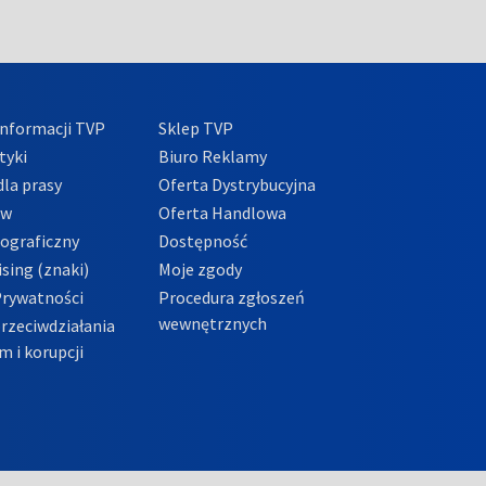
nformacji TVP
Sklep TVP
tyki
Biuro Reklamy
la prasy
Oferta Dystrybucyjna
ów
Oferta Handlowa
tograficzny
Dostępność
sing (znaki)
Moje zgody
Prywatności
Procedura zgłoszeń
wewnętrznych
przeciwdziałania
m i korupcji