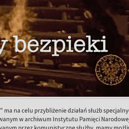
" ma na celu przybliżenie działań służb specjaln
howanym w archiwum Instytutu Pamięci Narodowe
owanym przez komunistyczne służby, mamy możl