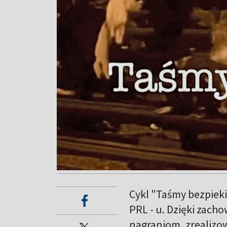
Cykl "Taśmy bezpieki
PRL - u. Dzięki zac
nagraniom, zrealiz