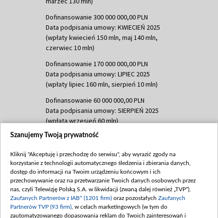
marzec 130 mln)
Dofinansowanie 300 000 000,00 PLN
Data podpisania umowy: KWIECIEŃ 2025
(wpłaty kwiecień 150 mln, maj 140 mln,
czerwiec 10 mln)
Dofinansowanie 170 000 000,00 PLN
Data podpisania umowy: LIPIEC 2025
(wpłaty lipiec 160 mln, sierpień 10 mln)
Dofinansowanie 60 000 000,00 PLN
Data podpisania umowy: SIERPIEŃ 2025
(wpłata wrzesień 60 mln)
Szanujemy Twoją prywatność
Dofinansowanie 635 783 051,21 PLN
Data podpisania umowy: WRZESIEŃ 2025
Kliknij "Akceptuję i przechodzę do serwisu", aby wyrazić zgody na
(wpłata wrzesień 100 mln, październik 350
korzystanie z technologii automatycznego śledzenia i zbierania danych,
mln, listopad 265 mln)
dostęp do informacji na Twoim urządzeniu końcowym i ich
przechowywanie oraz na przetwarzanie Twoich danych osobowych przez
Dofinansowanie 48 862 000,00 PLN
nas, czyli Telewizję Polską S.A. w likwidacji (zwaną dalej również „TVP”),
Data podpisania umowy: GRUDZIEŃ 2025
Zaufanych Partnerów z IAB* (1201 firm)
oraz pozostałych
Zaufanych
(wpłata grudzień 60,548 mln)
Partnerów TVP (93 firm)
, w celach marketingowych (w tym do
zautomatyzowanego dopasowania reklam do Twoich zainteresowań i