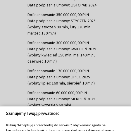
Data podpisania umowy: LISTOPAD 2024
Dofinansowanie 350 000 000,00 PLN
Data podpisania umowy: STYCZEŃ 2025
(wpłaty styczeń 90 mln, luty 130 mln,
marzec 130 mln)
Dofinansowanie 300 000 000,00 PLN
Data podpisania umowy: KWIECIEŃ 2025
(wpłaty kwiecień 150 mln, maj 140 mln,
czerwiec 10 mln)
Dofinansowanie 170 000 000,00 PLN
Data podpisania umowy: LIPIEC 2025
(wpłaty lipiec 160 mln, sierpień 10 mln)
Dofinansowanie 60 000 000,00 PLN
Data podpisania umowy: SIERPIEŃ 2025
(wpłata wrzesień 60 mln)
Szanujemy Twoją prywatność
Dofinansowanie 635 783 051,21 PLN
Data podpisania umowy: WRZESIEŃ 2025
Kliknij "Akceptuję i przechodzę do serwisu", aby wyrazić zgody na
(wpłata wrzesień 100 mln, październik 350
korzystanie z technologii automatycznego śledzenia i zbierania danych,