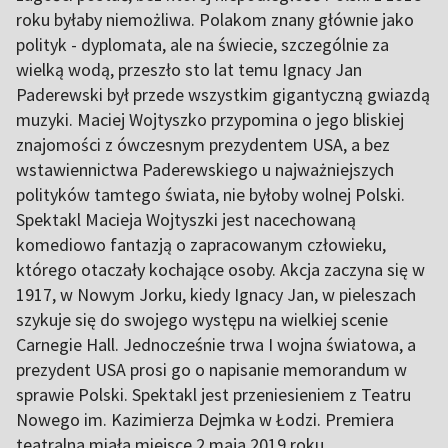
roku byłaby niemożliwa. Polakom znany głównie jako
polityk - dyplomata, ale na świecie, szczególnie za
wielką wodą, przeszło sto lat temu Ignacy Jan
Paderewski był przede wszystkim gigantyczną gwiazdą
muzyki. Maciej Wojtyszko przypomina o jego bliskiej
znajomości z ówczesnym prezydentem USA, a bez
wstawiennictwa Paderewskiego u najważniejszych
polityków tamtego świata, nie byłoby wolnej Polski.
Spektakl Macieja Wojtyszki jest nacechowaną
komediowo fantazją o zapracowanym człowieku,
którego otaczały kochające osoby. Akcja zaczyna się w
1917, w Nowym Jorku, kiedy Ignacy Jan, w pieleszach
szykuje się do swojego występu na wielkiej scenie
Carnegie Hall. Jednocześnie trwa I wojna światowa, a
prezydent USA prosi go o napisanie memorandum w
sprawie Polski. Spektakl jest przeniesieniem z Teatru
Nowego im. Kazimierza Dejmka w Łodzi. Premiera
teatralna miała miejsce 2 maja 2019 roku.