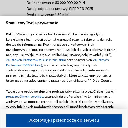
Dofinansowanie 60 000 000,00 PLN
Data podpisania umowy: SIERPIEŃ 2025
(wpłata wrzesień 60 mln)
Szanujemy Twoją prywatność
Dofinansowanie 635 783 051,21 PLN
Data podpisania umowy: WRZESIEŃ 2025
Kliknij "Akceptuję i przechodzę do serwisu", aby wyrazić zgody na
(wpłata wrzesień 100 mln, październik 350
korzystanie z technologii automatycznego śledzenia i zbierania danych,
mln, listopad 265 mln)
dostęp do informacji na Twoim urządzeniu końcowym i ich
przechowywanie oraz na przetwarzanie Twoich danych osobowych przez
Dofinansowanie 48 862 000,00 PLN
nas, czyli Telewizję Polską S.A. w likwidacji (zwaną dalej również „TVP”),
Data podpisania umowy: GRUDZIEŃ 2025
Zaufanych Partnerów z IAB* (1201 firm)
oraz pozostałych
Zaufanych
(wpłata grudzień 60,548 mln)
Partnerów TVP (93 firm)
, w celach marketingowych (w tym do
zautomatyzowanego dopasowania reklam do Twoich zainteresowań i
Dofinansowanie 900 000 000,00 PLN
mierzenia ich skuteczności) i pozostałych, które wskazujemy poniżej, a
Data podpisania umowy: LUTY 2026 (wpłata
także zgody na udostępnianie przez nas identyfikatora PPID do Google.
26 lutego 80 mln, 4 marca 370 mln,
8
kwiecień 180 mln, 7 maja 180 mln, 8
Twoje dane osobowe zbierane podczas odwiedzania przez Ciebie naszych
czerwca 90 mln)
poszczególnych serwisów
zwanych dalej „Portalem”, w tym informacje
zapisywane za pomocą technologii takich jak: pliki cookie, sygnalizatory
Dofinansowanie 250 000 000,00 PLN
WWW lub innych podobnych technologii umożliwiających świadczenie
Data podpisania umowy LIPIEC 2026 (wpłata
dopasowanych i bezpiecznych usług, personalizację treści oraz reklam,
udostępnianie funkcji mediów społecznościowych oraz analizowanie ruchu
4 sierpnia 250 mln
Akceptuję i przechodzę do serwisu
w Internecie.