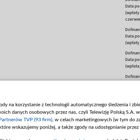
Data po
(wpłaty
czerwie
Dofinan
Data po
(wpłaty 
Dofinan
Data po
(wpłata
Dofinan
Data po
(wpłata
mln, lis
gody na korzystanie z technologii automatycznego śledzenia i zb
Dofinan
ch danych osobowych przez nas, czyli Telewizję Polską S.A. w 
Data po
(wpłata
Partnerów TVP (93 firm)
, w celach marketingowych (w tym do 
 które wskazujemy poniżej, a także zgody na udostępnianie przez
Dofinan
Data po