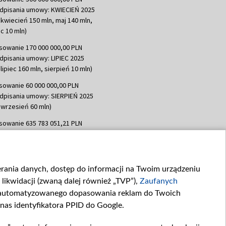
dpisania umowy: KWIECIEŃ 2025
 kwiecień 150 mln, maj 140 mln,
c 10 mln)
sowanie 170 000 000,00 PLN
dpisania umowy: LIPIEC 2025
lipiec 160 mln, sierpień 10 mln)
sowanie 60 000 000,00 PLN
dpisania umowy: SIERPIEŃ 2025
 wrzesień 60 mln)
sowanie 635 783 051,21 PLN
dpisania umowy: WRZESIEŃ 2025
 wrzesień 100 mln, październik 350
topad 265 mln)
ierania danych, dostęp do informacji na Twoim urządzeniu
sowanie 48 862 000,00 PLN
likwidacji (zwaną dalej również „TVP”),
Zaufanych
dpisania umowy: GRUDZIEŃ 2025
 grudzień 60,548 mln)
zautomatyzowanego dopasowania reklam do Twoich
 nas identyfikatora PPID do Google.
sowanie 900 000 000,00 PLN
dpisania umowy: LUTY 2026 (wpłata