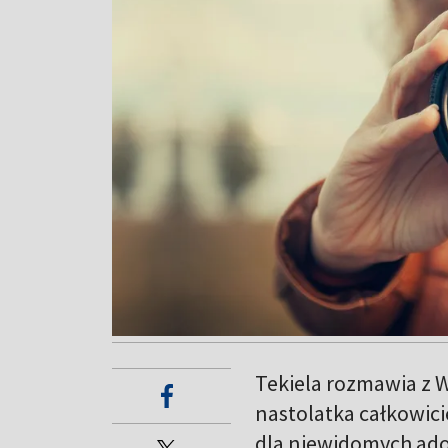
Tekiela rozmawia z W
nastolatka całkowici
dla niewidomych ado