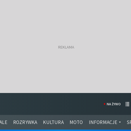
NA ŻYWO
ALE
ROZRYWKA
KULTURA
MOTO
INFORMACJE
S