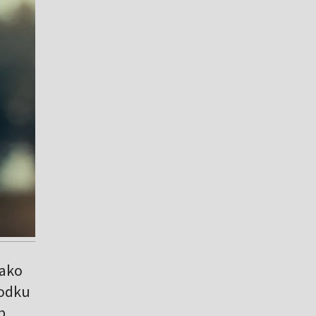
jako
rodku
b