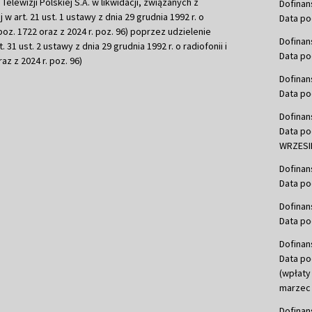
ewizji Polskiej S.A. w likwidacji, związanych z
Dofinan
j w art. 21 ust. 1 ustawy z dnia 29 grudnia 1992 r. o
Data po
r. poz. 1722 oraz z 2024 r. poz. 96) poprzez udzielenie
Dofinan
 31 ust. 2 ustawy z dnia 29 grudnia 1992 r. o radiofonii i
Data po
raz z 2024 r. poz. 96)
Dofinan
Data po
Dofinan
Data po
WRZESIE
Dofinan
Data po
Dofinan
Data po
Dofinan
Data po
(wpłaty
marzec 
Dofinan