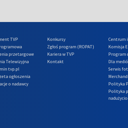
ment TVP
Konkursy
Centrum i
Programowa
Zgłoś program (ROPAT)
Komisja E
enia przetargowe
Kariera w TVP
Program d
ia Telewizyjna
Kontakt
Dla medi
min tvp.pl
Serwis fo
zeta ogłoszenia
Merchandi
acje o nadawcy
Polityka 
Polityka 
nadużycio