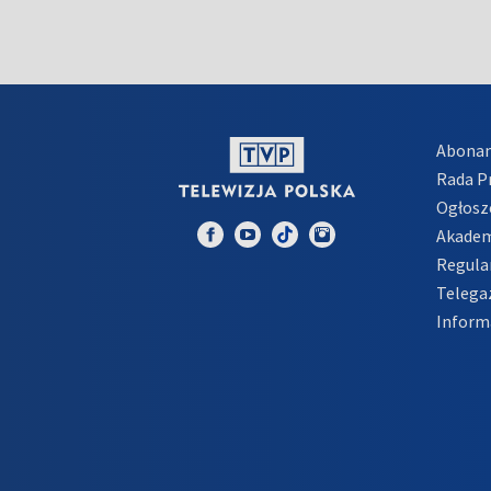
Abona
Rada 
Ogłosz
Akadem
Regula
Telega
Inform