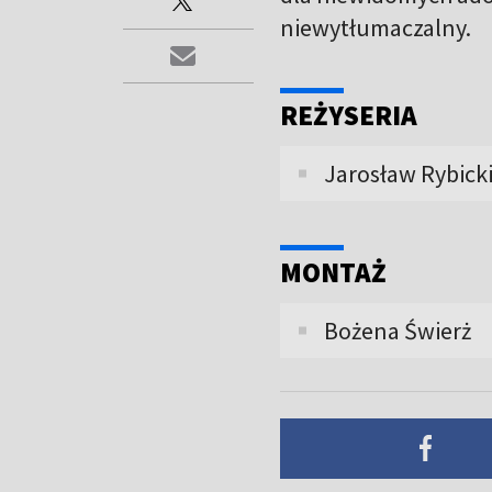
niewytłumaczalny.
REŻYSERIA
Jarosław Rybick
MONTAŻ
Bożena Świerż