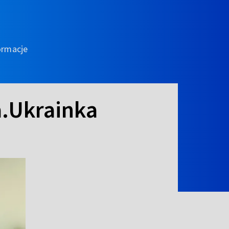
ormacje
a.Ukrainka