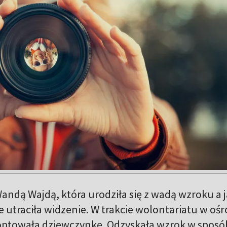
andą Wajdą, która urodziła się z wadą wzroku a 
e utraciła widzenie. W trakcie wolontariatu w oś
ptowała dziewczynkę. Odzyskała wzrok w sposó