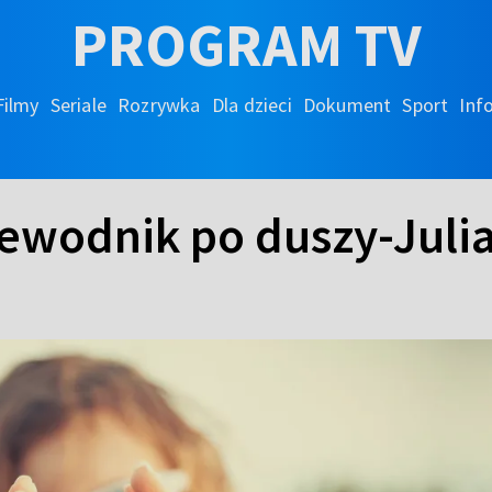
PROGRAM TV
Filmy
Seriale
Rozrywka
Dla dzieci
Dokument
Sport
Inf
rzewodnik po duszy-Juli