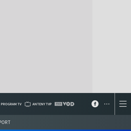
...
PROGRAM TV
ANTENY TVP
PORT